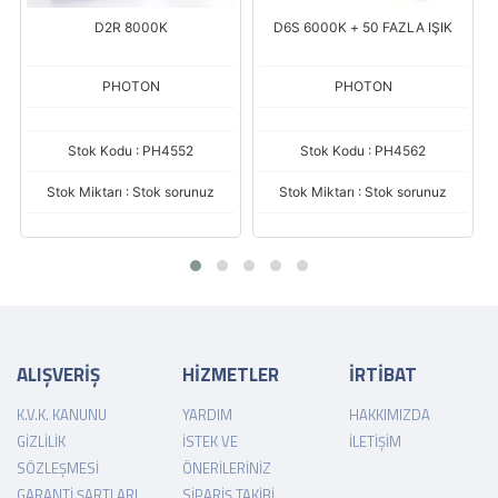
D2R 8000K
D6S 6000K + 50 FAZLA IŞIK
PHOTON
PHOTON
Stok Kodu : PH4552
Stok Kodu : PH4562
Stok Miktarı : Stok sorunuz
Stok Miktarı : Stok sorunuz
ALIŞVERİŞ
HİZMETLER
İRTİBAT
K.V.K. KANUNU
YARDIM
HAKKIMIZDA
GIZLILIK
İSTEK VE
İLETIŞIM
SÖZLEŞMESI
ÖNERILERINIZ
GARANTI ŞARTLARI
SIPARIŞ TAKIBI