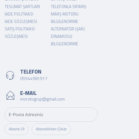
TESLIMAT ŞARTLARI
TELEFONLA SIPARIŞ
İADE POLITIKASI
MARŞ MOTORU
İADE SÖZLEŞMESI
BILGILENDIRME
SATIŞ POLITIKASI
ALTERNATÖR (ŞARJ
SÖZLEŞMESI
DINAMOSU)
BILGILENDIRME
TELEFON
05544981917
E-MAIL
morotogrup@gmail.com
Abone Ol
Abonelikten Çıkar