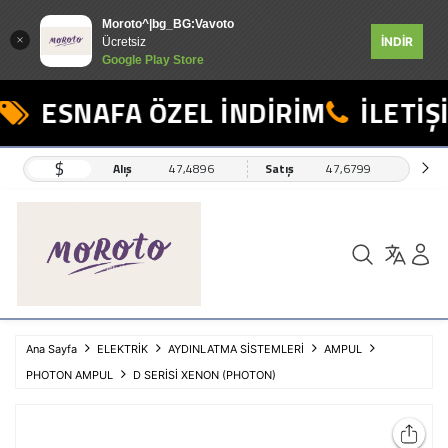
Moroto^|bg_BG:Vavoto
İNDİR
Ücretsiz
Google Play Store
ESNAFA ÖZEL İNDİRİM
İLETİŞİ
$
Alış
47,4896
Satış
47,6799
Ana Sayfa
ELEKTRİK
AYDINLATMA SİSTEMLERİ
AMPUL
PHOTON AMPUL
D SERİSİ XENON (PHOTON)