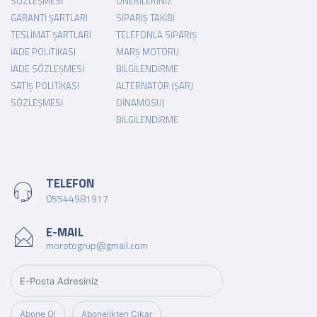
SÖZLEŞMESI
ÖNERILERINIZ
GARANTI ŞARTLARI
SIPARIŞ TAKIBI
TESLIMAT ŞARTLARI
TELEFONLA SIPARIŞ
İADE POLITIKASI
MARŞ MOTORU
İADE SÖZLEŞMESI
BILGILENDIRME
SATIŞ POLITIKASI
ALTERNATÖR (ŞARJ
SÖZLEŞMESI
DINAMOSU)
BILGILENDIRME
TELEFON
05544981917
E-MAIL
morotogrup@gmail.com
Abone Ol
Abonelikten Çıkar