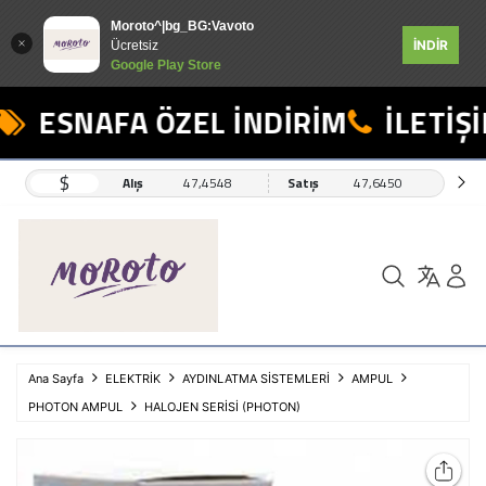
Moroto^|bg_BG:Vavoto
İNDİR
Ücretsiz
Google Play Store
ESNAFA ÖZEL İNDİRİM
İLETİŞİ
$
Alış
47,4548
Satış
47,6450
Ana Sayfa
ELEKTRİK
AYDINLATMA SİSTEMLERİ
AMPUL
PHOTON AMPUL
HALOJEN SERİSİ (PHOTON)