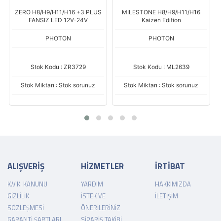
ZERO H8/H9/H11/H16 +3 PLUS
MILESTONE H8/H9/H11/H16
FANSIZ LED 12V-24V
Kaizen Edition
PHOTON
PHOTON
Stok Kodu : ZR3729
Stok Kodu : ML2639
Stok Miktarı : Stok sorunuz
Stok Miktarı : Stok sorunuz
ALIŞVERİŞ
HİZMETLER
İRTİBAT
K.V.K. KANUNU
YARDIM
HAKKIMIZDA
GIZLILIK
İSTEK VE
İLETIŞIM
SÖZLEŞMESI
ÖNERILERINIZ
GARANTI ŞARTLARI
SIPARIŞ TAKIBI