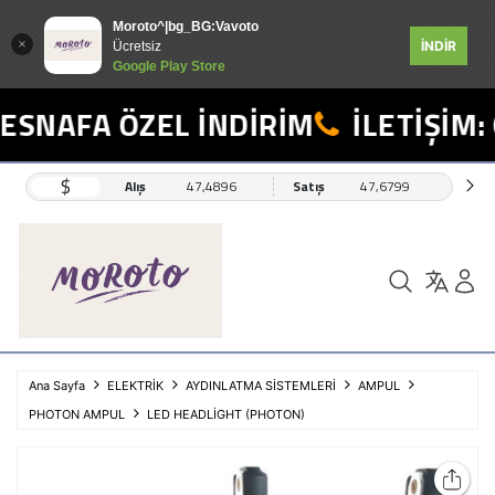
Moroto^|bg_BG:Vavoto
İNDİR
Ücretsiz
Google Play Store
SNAFA ÖZEL İNDİRİM
İLETİŞİM: 
$
Alış
47,4896
Satış
47,6799
Ana Sayfa
ELEKTRİK
AYDINLATMA SİSTEMLERİ
AMPUL
PHOTON AMPUL
LED HEADLİGHT (PHOTON)