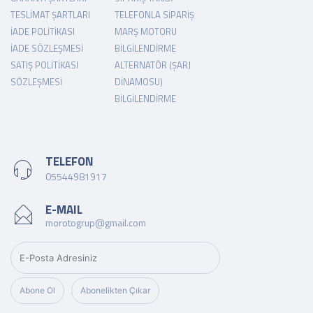
TESLIMAT ŞARTLARI
TELEFONLA SIPARIŞ
İADE POLITIKASI
MARŞ MOTORU
İADE SÖZLEŞMESI
BILGILENDIRME
SATIŞ POLITIKASI
ALTERNATÖR (ŞARJ
SÖZLEŞMESI
DINAMOSU)
BILGILENDIRME
TELEFON
05544981917
E-MAIL
morotogrup@gmail.com
Abone Ol
Abonelikten Çıkar