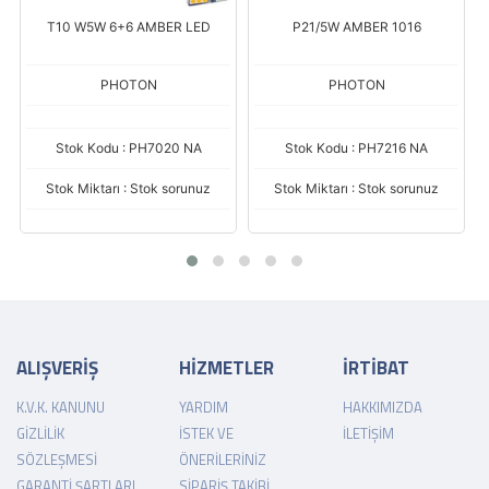
T10 W5W 6+6 AMBER LED
P21/5W AMBER 1016
PHOTON
PHOTON
Stok Kodu : PH7020 NA
Stok Kodu : PH7216 NA
Stok Miktarı : Stok sorunuz
Stok Miktarı : Stok sorunuz
ALIŞVERİŞ
HİZMETLER
İRTİBAT
K.V.K. KANUNU
YARDIM
HAKKIMIZDA
GIZLILIK
İSTEK VE
İLETIŞIM
SÖZLEŞMESI
ÖNERILERINIZ
GARANTI ŞARTLARI
SIPARIŞ TAKIBI