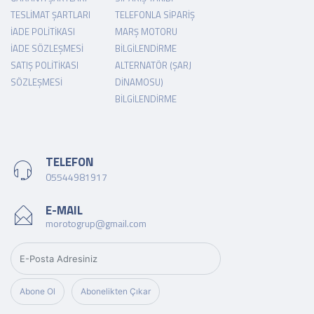
TESLIMAT ŞARTLARI
TELEFONLA SIPARIŞ
İADE POLITIKASI
MARŞ MOTORU
İADE SÖZLEŞMESI
BILGILENDIRME
SATIŞ POLITIKASI
ALTERNATÖR (ŞARJ
SÖZLEŞMESI
DINAMOSU)
BILGILENDIRME
TELEFON
05544981917
E-MAIL
morotogrup@gmail.com
Abone Ol
Abonelikten Çıkar