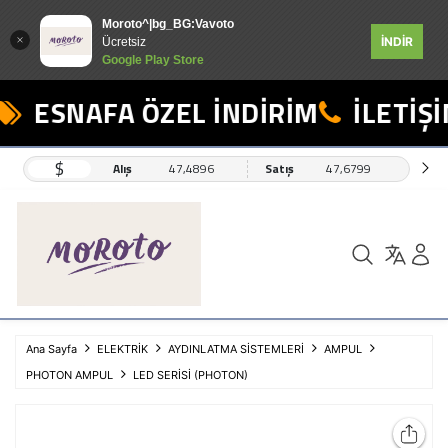
Moroto^|bg_BG:Vavoto
İNDİR
Ücretsiz
Google Play Store
ESNAFA ÖZEL İNDİRİM
İLETİŞİ
$
Alış
47,4896
Satış
47,6799
Ana Sayfa
ELEKTRİK
AYDINLATMA SİSTEMLERİ
AMPUL
PHOTON AMPUL
LED SERİSİ (PHOTON)