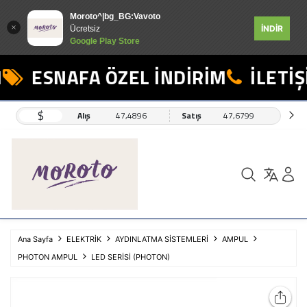
Moroto^|bg_BG:Vavoto
İNDİR
Ücretsiz
Google Play Store
ESNAFA ÖZEL İNDİRİM
İLETİŞİ
$
Alış
47,4896
Satış
47,6799
Ana Sayfa
ELEKTRİK
AYDINLATMA SİSTEMLERİ
AMPUL
PHOTON AMPUL
LED SERİSİ (PHOTON)