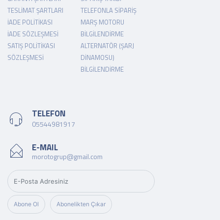
TESLIMAT ŞARTLARI
TELEFONLA SIPARIŞ
İADE POLITIKASI
MARŞ MOTORU
İADE SÖZLEŞMESI
BILGILENDIRME
SATIŞ POLITIKASI
ALTERNATÖR (ŞARJ
SÖZLEŞMESI
DINAMOSU)
BILGILENDIRME
TELEFON
05544981917
E-MAIL
morotogrup@gmail.com
Abone Ol
Abonelikten Çıkar