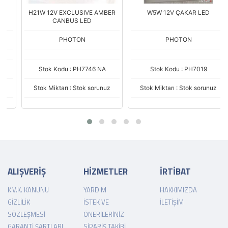
H21W 12V EXCLUSIVE AMBER
W5W 12V ÇAKAR LED
CANBUS LED
PHOTON
PHOTON
Stok Kodu : PH7746 NA
Stok Kodu : PH7019
Stok Miktarı : Stok sorunuz
Stok Miktarı : Stok sorunuz
ALIŞVERİŞ
HİZMETLER
İRTİBAT
K.V.K. KANUNU
YARDIM
HAKKIMIZDA
GIZLILIK
İSTEK VE
İLETIŞIM
SÖZLEŞMESI
ÖNERILERINIZ
GARANTI ŞARTLARI
SIPARIŞ TAKIBI