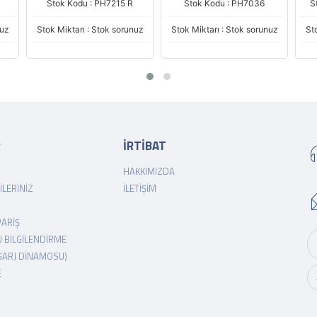
Stok Kodu : PH7036
Stok Kodu : PH7215 PRO
nuz
Stok Miktarı : Stok sorunuz
Stok Miktarı : Stok sorunuz
St
R
İRTİBAT
HAKKIMIZDA
ILERINIZ
İLETIŞIM
PARIŞ
 BILGILENDIRME
ŞARJ DINAMOSU)
E