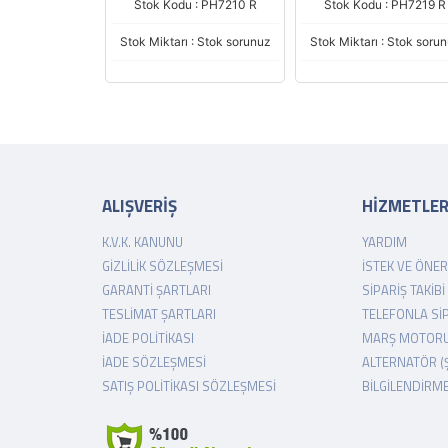
 : PH7210 R
Stok Kodu : PH7219 R
Stok Kodu : PH7215 R
 : Stok sorunuz
Stok Miktarı : Stok sorunuz
Stok Miktarı : Stok soru
ALIŞVERİŞ
HİZMETLE
K.V.K. KANUNU
YARDIM
GIZLILIK SÖZLEŞMESI
İSTEK VE ÖNER
GARANTI ŞARTLARI
SIPARIŞ TAKIBI
TESLIMAT ŞARTLARI
TELEFONLA SI
İADE POLITIKASI
MARŞ MOTORU
İADE SÖZLEŞMESI
ALTERNATÖR (
SATIŞ POLITIKASI SÖZLEŞMESI
BILGILENDIRM