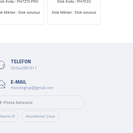
Stok Kodu : PH7032
Stok Kodu : PH7232
Stok Kodu : 
ok Miktarı : Stok sorunuz
Stok Miktarı : Stok sorunuz
Stok Miktarı : 
TELEFON
05544981917
E-MAIL
morotogrup@gmail.com
Abone Ol
Abonelikten Çıkar