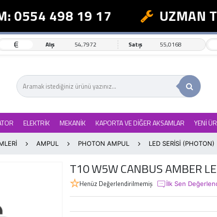
: 0554 498 19 17
UZMAN TE
€
Alış
54,7972
Satış
55,0168
ATOR
ELEKTRİK
MEKANİK
KAPORTA VE DİĞER AKSAMLAR
YENİ Ü
MLERİ
AMPUL
PHOTON AMPUL
LED SERİSİ (PHOTON)
T10 W5W CANBUS AMBER L
Henüz Değerlendirilmemiş
İlk Sen Değerlen