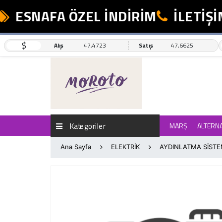
ESNAFA ÖZEL İNDİRİM
İLETİŞİM
$
Alış
47,4723
Satış
47,6625
Kategoriler
MARŞ
ALTERN
Ana Sayfa
ELEKTRİK
AYDINLATMA SİSTE