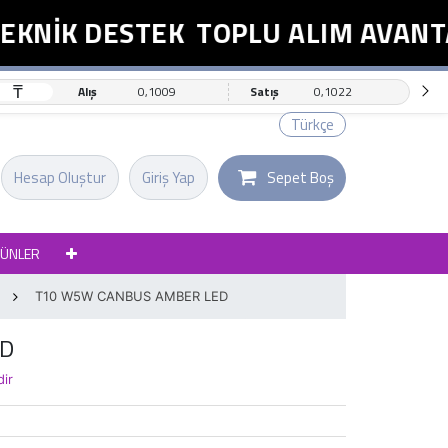
KNİK DESTEK
TOPLU ALIM AVANTAJ
₸
Alış
0,1009
Satış
0,1022
Türkçe
Hesap Oluştur
Giriş Yap
Sepet Boş
RÜNLER
T10 W5W CANBUS AMBER LED
ED
dir