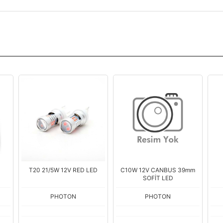
D
C10W 12V CANBUS 39mm
T20 21W PRO LED
T1
SOFİT LED
PHOTON
PHOTON