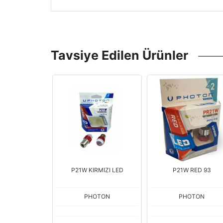
Tavsiye Edilen Ürünler
RMIZI LED
P21W RED 93
T20 21/5W 12V RED LE
OTON
PHOTON
PHOTON