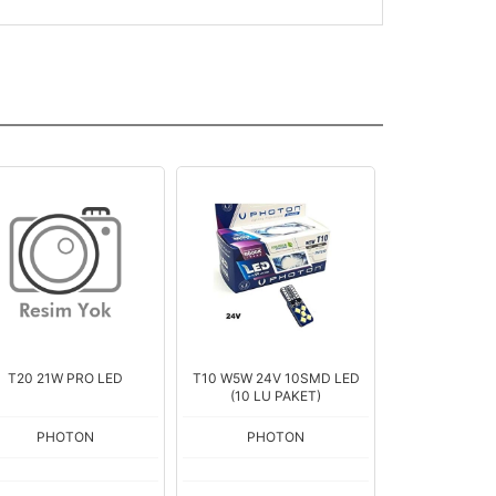
0 W5W 24V 10SMD LED
MILESTONE CAN-BUS
T20 21/5W RE
(10 LU PAKET)
APARATI (NET FİYAT)
SER
PHOTON
PHOTON
PHOT