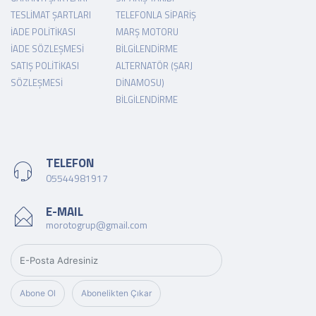
TESLIMAT ŞARTLARI
TELEFONLA SIPARIŞ
İADE POLITIKASI
MARŞ MOTORU
İADE SÖZLEŞMESI
BILGILENDIRME
SATIŞ POLITIKASI
ALTERNATÖR (ŞARJ
SÖZLEŞMESI
DINAMOSU)
BILGILENDIRME
TELEFON
05544981917
E-MAIL
morotogrup@gmail.com
Abone Ol
Abonelikten Çıkar