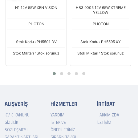
H1 12V 55W XEN VISION
HB3 9005 12V 65W XTREME
YELLOW
PHOTON
PHOTON
Stok Kodu : PH5501 DV
Stok Kodu : PH5595 XY
Stok Miktarı : Stok sorunuz
Stok Miktarı : Stok sorunuz
ALIŞVERİŞ
HİZMETLER
İRTİBAT
K.V.K. KANUNU
YARDIM
HAKKIMIZDA
GIZLILIK
İSTEK VE
İLETIŞIM
SÖZLEŞMESI
ÖNERILERINIZ
GARANTI ŞARTLARI
SIPARIŞ TAKIBI