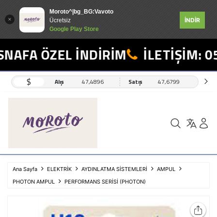
Moroto^|bg_BG:Vavoto
İNDİR
Ücretsiz
Google Play Store
NAFA ÖZEL İNDİRİM
İLETİŞİM: 05
$
Alış
47,4896
Satış
47,6799
Ana Sayfa
ELEKTRİK
AYDINLATMA SİSTEMLERİ
AMPUL
PHOTON AMPUL
PERFORMANS SERİSİ (PHOTON)