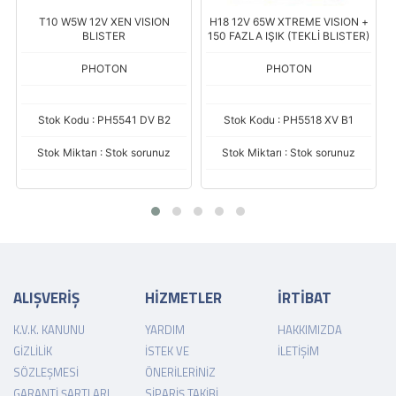
T10 W5W 12V XEN VISION
H18 12V 65W XTREME VISION +
BLISTER
150 FAZLA IŞIK (TEKLİ BLISTER)
PHOTON
PHOTON
Stok Kodu : PH5541 DV B2
Stok Kodu : PH5518 XV B1
Stok Miktarı : Stok sorunuz
Stok Miktarı : Stok sorunuz
ALIŞVERİŞ
HİZMETLER
İRTİBAT
K.V.K. KANUNU
YARDIM
HAKKIMIZDA
GIZLILIK
İSTEK VE
İLETIŞIM
SÖZLEŞMESI
ÖNERILERINIZ
GARANTI ŞARTLARI
SIPARIŞ TAKIBI