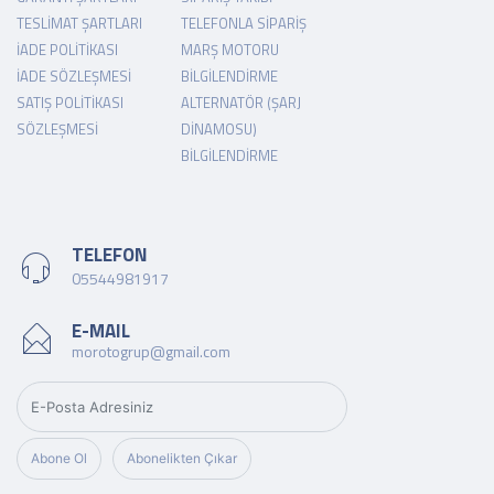
TESLIMAT ŞARTLARI
TELEFONLA SIPARIŞ
İADE POLITIKASI
MARŞ MOTORU
İADE SÖZLEŞMESI
BILGILENDIRME
SATIŞ POLITIKASI
ALTERNATÖR (ŞARJ
SÖZLEŞMESI
DINAMOSU)
BILGILENDIRME
TELEFON
05544981917
E-MAIL
morotogrup@gmail.com
Abone Ol
Abonelikten Çıkar