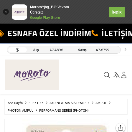
Moroto^|bg_BG:Vavoto
İNDİR
Ücretsiz
Google Play Store
ESNAFA ÖZEL İNDİRİM
İLETİŞİM
$
Alış
47,4896
Satış
47,6799
Ana Sayfa
ELEKTRİK
AYDINLATMA SİSTEMLERİ
AMPUL
PHOTON AMPUL
PERFORMANS SERİSİ (PHOTON)