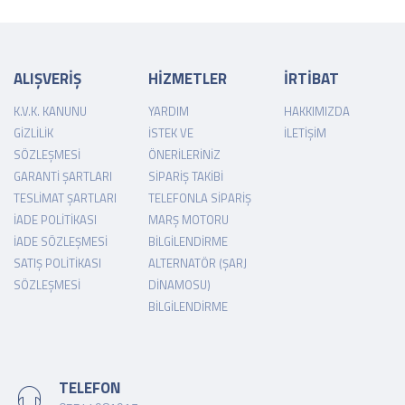
ALIŞVERİŞ
HİZMETLER
İRTİBAT
K.V.K. KANUNU
YARDIM
HAKKIMIZDA
GIZLILIK
İSTEK VE
İLETIŞIM
SÖZLEŞMESI
ÖNERILERINIZ
GARANTI ŞARTLARI
SIPARIŞ TAKIBI
TESLIMAT ŞARTLARI
TELEFONLA SIPARIŞ
İADE POLITIKASI
MARŞ MOTORU
İADE SÖZLEŞMESI
BILGILENDIRME
SATIŞ POLITIKASI
ALTERNATÖR (ŞARJ
SÖZLEŞMESI
DINAMOSU)
BILGILENDIRME
TELEFON