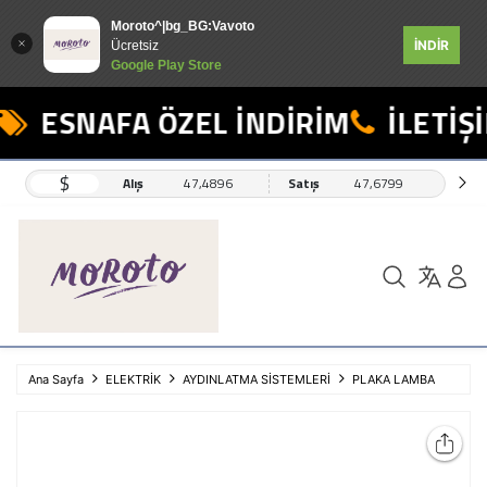
Moroto^|bg_BG:Vavoto
İNDİR
Ücretsiz
Google Play Store
ESNAFA ÖZEL İNDİRİM
İLETİŞİ
$
Alış
47,4896
Satış
47,6799
Ana Sayfa
ELEKTRİK
AYDINLATMA SİSTEMLERİ
PLAKA LAMBA