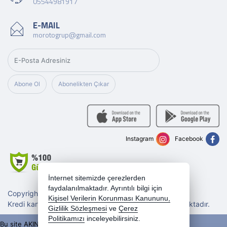
05544981917
E-MAIL
morotogrup@gmail.com
Abone Ol
Abonelikten Çıkar
Instagram
Facebook
İnternet sitemizde çerezlerden
faydalanılmaktadır. Ayrıntılı bilgi için
Copyright 2026 morotogrup.com - Tüm hakları saklıdır.
Kişisel Verilerin Korunması Kanununu,
Kredi kartı bilgileriniz 256bit SSL sertifikası ile korunmaktadır.
Gizlilik Sözleşmesi
ve
Çerez
Politikamızı
inceleyebilirsiniz.
Bu site AKINSOFT E-Ticaret ile hazırlanmıştır.