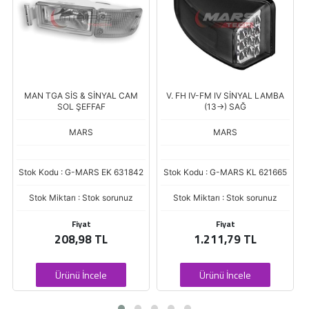
M
V. FH IV-FM IV SİNYAL LAMBA
SINYAL LAMBASI VOLVO FH III
(13->) SAĞ
SOL
MARS
MARS
842
Stok Kodu : G-MARS KL 621665
Stok Kodu : BSR-MAR-621646
Stok Miktarı : Stok sorunuz
Stok Miktarı : Stok sorunuz
Fiyat
Fiyat
1.211,79 TL
419,86 TL
Ürünü İncele
Ürünü İncele