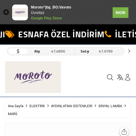
Moroto^|bg_BG:Vavoto
İNDİR
Ücretsiz
Google Play Store
I
ESNAFA ÖZEL İNDİRİM
İLETİŞ
$
Alış
47,4896
Satış
47,6799
Ana Sayfa
ELEKTRİK
AYDINLATMA SİSTEMLERİ
SİNYAL LAMBA
MARS