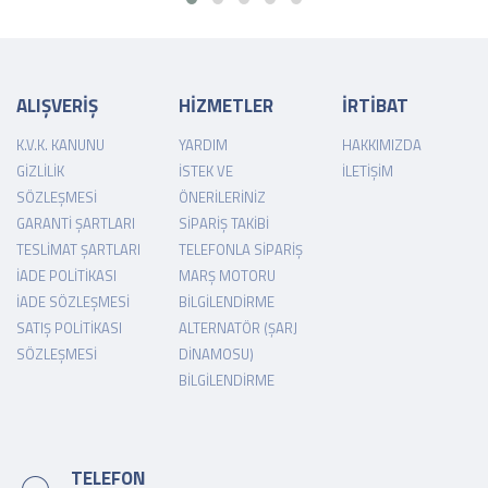
ALIŞVERİŞ
HİZMETLER
İRTİBAT
K.V.K. KANUNU
YARDIM
HAKKIMIZDA
GIZLILIK
İSTEK VE
İLETIŞIM
SÖZLEŞMESI
ÖNERILERINIZ
GARANTI ŞARTLARI
SIPARIŞ TAKIBI
TESLIMAT ŞARTLARI
TELEFONLA SIPARIŞ
İADE POLITIKASI
MARŞ MOTORU
İADE SÖZLEŞMESI
BILGILENDIRME
SATIŞ POLITIKASI
ALTERNATÖR (ŞARJ
SÖZLEŞMESI
DINAMOSU)
BILGILENDIRME
TELEFON