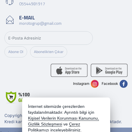
05544981917
E-MAIL
morotogrup@gmail.com
Abone Ol
Abonelikten Çıkar
Instagram
Facebook
İnternet sitemizde çerezlerden
faydalanılmaktadır. Ayrıntılı bilgi için
Copyright 2026 morotogrup.com - Tüm hakları saklıdır.
Kişisel Verilerin Korunması Kanununu,
Kredi kartı bilgileriniz 256bit SSL sertifikası ile korunmaktadır.
Gizlilik Sözleşmesi
ve
Çerez
Politikamızı
inceleyebilirsiniz.