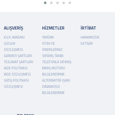
ALIŞVERİŞ
HİZMETLER
İRTİBAT
K.V.K. KANUNU
YARDIM
HAKKIMIZDA
GIZLILIK
İSTEK VE
İLETIŞIM
SÖZLEŞMESI
ÖNERILERINIZ
GARANTI ŞARTLARI
SIPARIŞ TAKIBI
TESLIMAT ŞARTLARI
TELEFONLA SIPARIŞ
İADE POLITIKASI
MARŞ MOTORU
İADE SÖZLEŞMESI
BILGILENDIRME
SATIŞ POLITIKASI
ALTERNATÖR (ŞARJ
SÖZLEŞMESI
DINAMOSU)
BILGILENDIRME