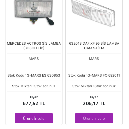
BA
632013 DAF XF 95 SİS LAMBA
SIS LAMBA TOYOTA SOL
CAM SAĞ M
MARS
MARS
53
Stok Kodu : G-MARS FO 692011
Stok Kodu : BSR-MAR-532102
Stok Miktarı : Stok sorunuz
Stok Miktarı : Stokta Var
Fiyat
Fiyat
206,17 TL
562,70 TL
Ürünü İncele
Ürünü İncele