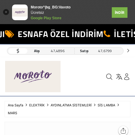
Moroto^|bg_BG:Vavoto
İNDİR
Ücretsiz
Google Play Store
I
ESNAFA ÖZEL İNDİRİM
İLETİŞ
$
Alış
47,4896
Satış
47,6799
Ana Sayfa
ELEKTRİK
AYDINLATMA SİSTEMLERİ
SİS LAMBA
MARS