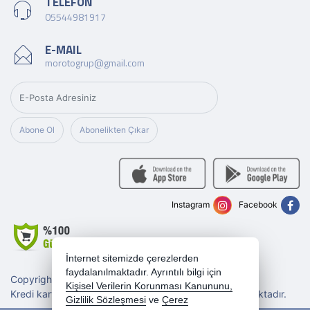
TELEFON
05544981917
E-MAIL
morotogrup@gmail.com
Abone Ol
Abonelikten Çıkar
Instagram
Facebook
İnternet sitemizde çerezlerden
faydalanılmaktadır. Ayrıntılı bilgi için
Copyright 2026 morotogrup.com - Tüm hakları saklıdır.
Kişisel Verilerin Korunması Kanununu,
Kredi kartı bilgileriniz 256bit SSL sertifikası ile korunmaktadır.
Gizlilik Sözleşmesi
ve
Çerez