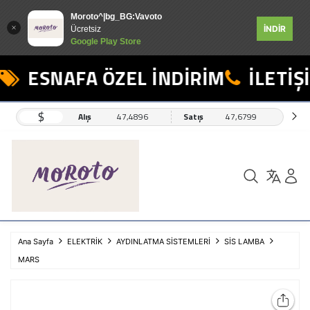
Moroto^|bg_BG:Vavoto
İNDİR
Ücretsiz
Google Play Store
ESNAFA ÖZEL İNDİRİM
İLETİŞİ
$
Alış
47,4896
Satış
47,6799
Ana Sayfa
ELEKTRİK
AYDINLATMA SİSTEMLERİ
SİS LAMBA
MARS