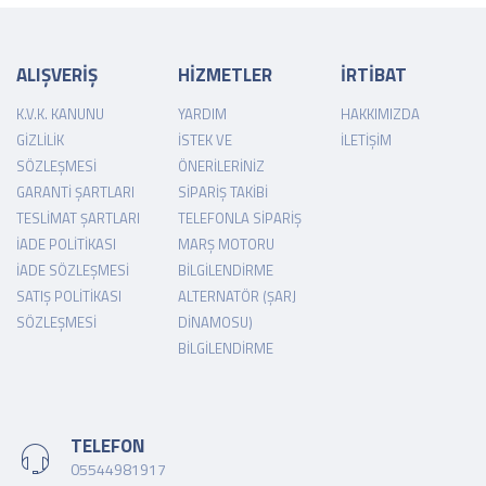
ALIŞVERİŞ
HİZMETLER
İRTİBAT
K.V.K. KANUNU
YARDIM
HAKKIMIZDA
GIZLILIK
İSTEK VE
İLETIŞIM
SÖZLEŞMESI
ÖNERILERINIZ
GARANTI ŞARTLARI
SIPARIŞ TAKIBI
TESLIMAT ŞARTLARI
TELEFONLA SIPARIŞ
İADE POLITIKASI
MARŞ MOTORU
İADE SÖZLEŞMESI
BILGILENDIRME
SATIŞ POLITIKASI
ALTERNATÖR (ŞARJ
SÖZLEŞMESI
DINAMOSU)
BILGILENDIRME
TELEFON
05544981917