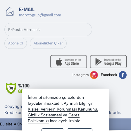
E-MAIL
morotogrup@gmail.com
Abone Ol
Abonelikten Çıkar
Instagram
Facebook
İnternet sitemizde çerezlerden
faydalanılmaktadır. Ayrıntılı bilgi için
Copyright 2026 morotogrup.com - Tüm hakları saklıdır.
Kişisel Verilerin Korunması Kanununu,
Kredi kartı bilgileriniz 256bit SSL sertifikası ile korunmaktadır.
Gizlilik Sözleşmesi
ve
Çerez
Politikamızı
inceleyebilirsiniz.
Bu site AKINSOFT E-Ticaret ile hazırlanmıştır.