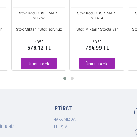
-
Stok Kodu : BSR-MAR-
Stok Kodu : BSR-MAR-
511257
511414
r
Stok Miktarı : Stok sorunuz
Stok Miktarı : Stokta Var
St
Fiyat
Fiyat
678,12 TL
794,99 TL
Ürünü İncele
Ürünü İncele
R
İRTİBAT
HAKKIMIZDA
ILERINIZ
İLETIŞIM