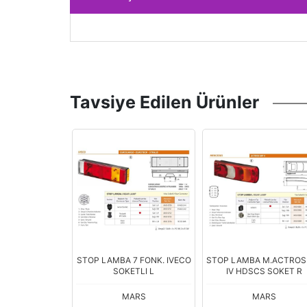
Tavsiye Edilen Ürünler
OP LAMBA(15-
STOP LAMBA 7 FONK. IVECO
STOP LAMBA M.ACTROS
DUYSUZ SAĞ
SOKETLI L
IV HDSCS SOKET R
ARS
MARS
MARS