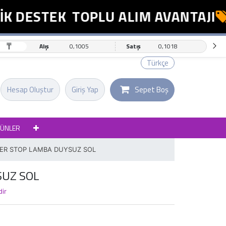
 DESTEK
TOPLU ALIM AVANTAJI
₸
Alış
0,1005
Satış
0,1018
Türkçe
Hesap Oluştur
Giriş Yap
Sepet Boş
RÜNLER
ER STOP LAMBA DUYSUZ SOL
SUZ SOL
dir