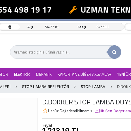
54 498 19 17
UZMAN TEKNİK
€
Alış
54,7716
Satış
54,9911
ATOR
ELEKTRİK
MEKANİK
KAPORTA VE DİĞER AKSAMLAR
YENİ Ü
MLERİ
STOP LAMBA REFLEKTÖR
STOP LAMBA
D.DOKK
D.DOKKER STOP LAMBA DUY
Henüz Değerlendirilmemiş
İlk Sen Değerlen
Fiyat
1.213,19 TL