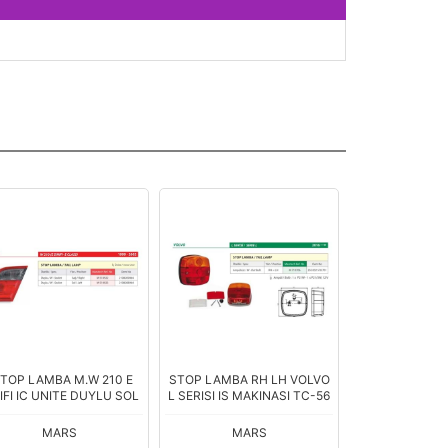
TOP LAMBA M.W 210 E
STOP LAMBA RH LH VOLVO
DACIA LODGY 
IFI IC UNITE DUYLU SOL
L SERISI IS MAKINASI TC-56
LAMBA DUY
MARS
MARS
MAR