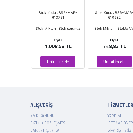
: G-MARS ZZZ
Stok Kodu : BSR-MAR-
Stok Kodu : BSR-MAR
0357
610751
610982
 : Stok sorunuz
Stok Miktarı : Stok sorunuz
Stok Miktarı : Stokta Va
iyat
Fiyat
Fiyat
3,55 TL
1.008,53 TL
748,82 TL
 İncele
Ürünü İncele
Ürünü İncele
ALIŞVERİŞ
HİZMETLE
K.V.K. KANUNU
YARDIM
GIZLILIK SÖZLEŞMESI
İSTEK VE ÖNER
GARANTI ŞARTLARI
SIPARIŞ TAKIBI