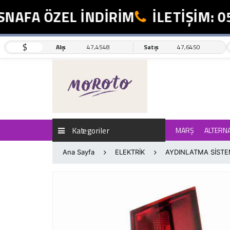
AFA ÖZEL İNDİRİM
İLETİŞİM: 05
$
Alış
47,4548
Satış
47,6450
Kategoriler
MARŞ
ALTERN
Ana Sayfa
ELEKTRİK
AYDINLATMA SİSTE