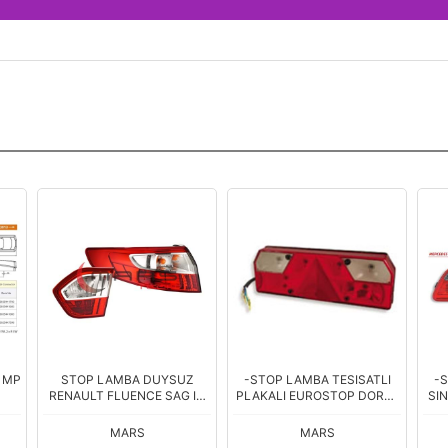
 MP
STOP LAMBA DUYSUZ
-STOP LAMBA TESISATLI
-S
RENAULT FLUENCE SAG IC
PLAKALI EUROSTOP DORSE
SIN
UNITE 10>
FUME SOL
MARS
MARS