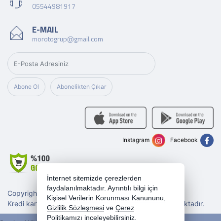
05544981917
E-MAIL
morotogrup@gmail.com
Abone Ol
Abonelikten Çıkar
Instagram
Facebook
İnternet sitemizde çerezlerden
faydalanılmaktadır. Ayrıntılı bilgi için
Copyright 2026 morotogrup.com - Tüm hakları saklıdır.
Kişisel Verilerin Korunması Kanununu,
Kredi kartı bilgileriniz 256bit SSL sertifikası ile korunmaktadır.
Gizlilik Sözleşmesi
ve
Çerez
Politikamızı
inceleyebilirsiniz.