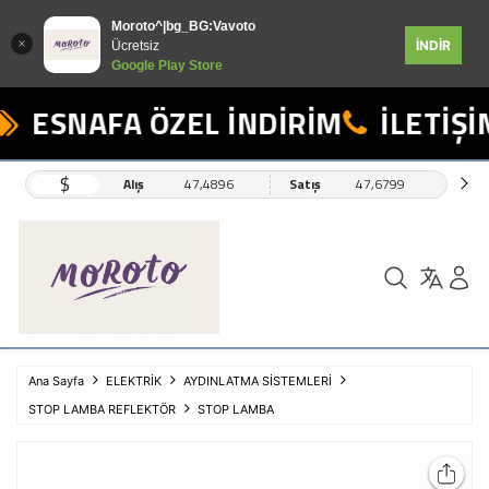
Moroto^|bg_BG:Vavoto
İNDİR
Ücretsiz
Google Play Store
ESNAFA ÖZEL İNDİRİM
İLETİŞİM
$
Alış
47,4896
Satış
47,6799
Ana Sayfa
ELEKTRİK
AYDINLATMA SİSTEMLERİ
STOP LAMBA REFLEKTÖR
STOP LAMBA