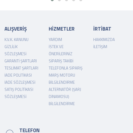
ALIŞVERİŞ
HİZMETLER
İRTİBAT
K.V.K. KANUNU
YARDIM
HAKKIMIZDA
GIZLILIK
İSTEK VE
İLETIŞIM
SÖZLEŞMESI
ÖNERILERINIZ
GARANTI ŞARTLARI
SIPARIŞ TAKIBI
TESLIMAT ŞARTLARI
TELEFONLA SIPARIŞ
İADE POLITIKASI
MARŞ MOTORU
İADE SÖZLEŞMESI
BILGILENDIRME
SATIŞ POLITIKASI
ALTERNATÖR (ŞARJ
SÖZLEŞMESI
DINAMOSU)
BILGILENDIRME
TELEFON