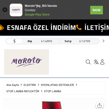
Moroto^|bg_BG:Vavoto
İNDİR
Ücretsiz
Google Play Store
ESNAFA ÖZEL İNDİRİM
İLETİŞİM
$
Alış
47,4896
Satış
47,6799
Ana Sayfa
ELEKTRİK
AYDINLATMA SİSTEMLERİ
STOP LAMBA REFLEKTÖR
STOP LAMBA