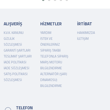
ALIŞVERİŞ
HİZMETLER
İRTİBAT
K.V.K. KANUNU
YARDIM
HAKKIMIZDA
GIZLILIK
İSTEK VE
İLETIŞIM
SÖZLEŞMESI
ÖNERILERINIZ
GARANTI ŞARTLARI
SIPARIŞ TAKIBI
TESLIMAT ŞARTLARI
TELEFONLA SIPARIŞ
İADE POLITIKASI
MARŞ MOTORU
İADE SÖZLEŞMESI
BILGILENDIRME
SATIŞ POLITIKASI
ALTERNATÖR (ŞARJ
SÖZLEŞMESI
DINAMOSU)
BILGILENDIRME
TELEFON