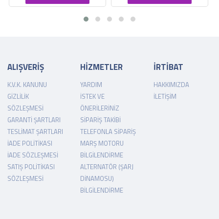
ALIŞVERİŞ
HİZMETLER
İRTİBAT
K.V.K. KANUNU
YARDIM
HAKKIMIZDA
GIZLILIK
İSTEK VE
İLETIŞIM
SÖZLEŞMESI
ÖNERILERINIZ
GARANTI ŞARTLARI
SIPARIŞ TAKIBI
TESLIMAT ŞARTLARI
TELEFONLA SIPARIŞ
İADE POLITIKASI
MARŞ MOTORU
İADE SÖZLEŞMESI
BILGILENDIRME
SATIŞ POLITIKASI
ALTERNATÖR (ŞARJ
SÖZLEŞMESI
DINAMOSU)
BILGILENDIRME