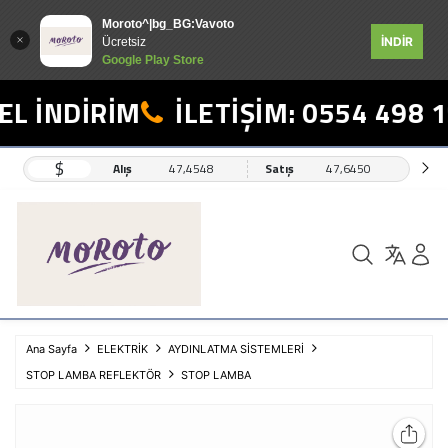
Moroto^|bg_BG:Vavoto
İNDİR
Ücretsiz
Google Play Store
L İNDİRİM
İLETİŞİM: 0554 498 1
$
Alış
47,4548
Satış
47,6450
Ana Sayfa
ELEKTRİK
AYDINLATMA SİSTEMLERİ
STOP LAMBA REFLEKTÖR
STOP LAMBA