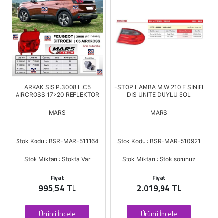
ARKAK SIS P.3008 L.C5
-STOP LAMBA M.W 210 E SINIFI
AIRCROSS 17>20 REFLEKTOR
DIS UNITE DUYLU SOL
MARS
MARS
Stok Kodu : BSR-MAR-511164
Stok Kodu : BSR-MAR-510921
Stok Miktarı : Stokta Var
Stok Miktarı : Stok sorunuz
Fiyat
Fiyat
995,54 TL
2.019,94 TL
Ürünü İncele
Ürünü İncele