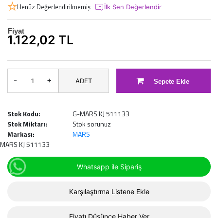
Henüz Değerlendirilmemiş
İlk Sen Değerlendir
Fiyat
1.122,02 TL
-
+
ADET
Sepete Ekle
Stok Kodu:
G-MARS KJ 511133
Stok Miktarı:
Stok sorunuz
Markası:
MARS
MARS KJ 511133
Whatsapp ile Sipariş
Karşılaştırma Listene Ekle
Fiyatı Düşünce Haber Ver