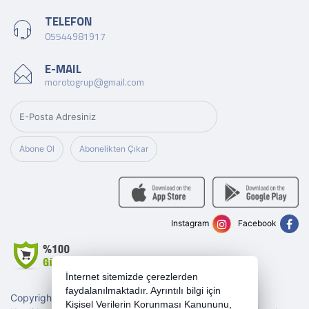
TELEFON
05544981917
E-MAIL
morotogrup@gmail.com
Abone Ol
Abonelikten Çıkar
Instagram
Facebook
İnternet sitemizde çerezlerden
faydalanılmaktadır. Ayrıntılı bilgi için
Copyright 2026 morotogrup.com - Tüm hakları saklıdır.
Kişisel Verilerin Korunması Kanununu,