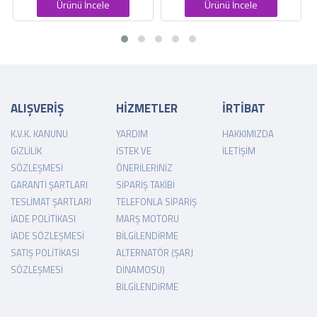
Ürünü İncele
Ürünü İncele
ALIŞVERİŞ
HİZMETLER
İRTİBAT
K.V.K. KANUNU
YARDIM
HAKKIMIZDA
GIZLILIK
İSTEK VE
İLETIŞIM
SÖZLEŞMESI
ÖNERILERINIZ
GARANTI ŞARTLARI
SIPARIŞ TAKIBI
TESLIMAT ŞARTLARI
TELEFONLA SIPARIŞ
İADE POLITIKASI
MARŞ MOTORU
İADE SÖZLEŞMESI
BILGILENDIRME
SATIŞ POLITIKASI
ALTERNATÖR (ŞARJ
SÖZLEŞMESI
DINAMOSU)
BILGILENDIRME