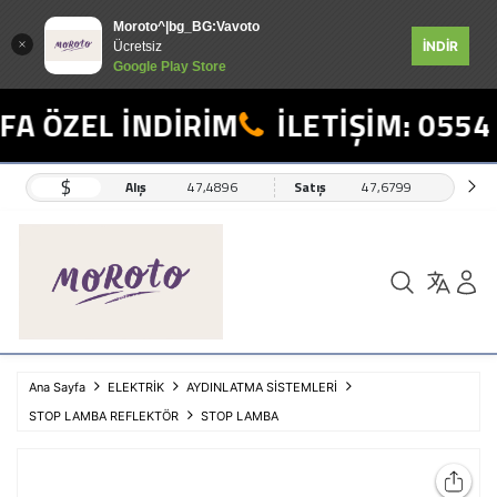
Moroto^|bg_BG:Vavoto
İNDİR
Ücretsiz
Google Play Store
A ÖZEL İNDİRİM
İLETİŞİM: 0554 
$
Alış
47,4896
Satış
47,6799
Ana Sayfa
ELEKTRİK
AYDINLATMA SİSTEMLERİ
STOP LAMBA REFLEKTÖR
STOP LAMBA