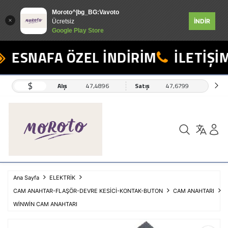
Moroto^|bg_BG:Vavoto
İNDİR
Ücretsiz
Google Play Store
ESNAFA ÖZEL İNDİRİM
İLETİŞİM
$
Alış
47,4896
Satış
47,6799
Ana Sayfa
ELEKTRİK
CAM ANAHTAR-FLAŞÖR-DEVRE KESİCİ-KONTAK-BUTON
CAM ANAHTARI
WİNWİN CAM ANAHTARI