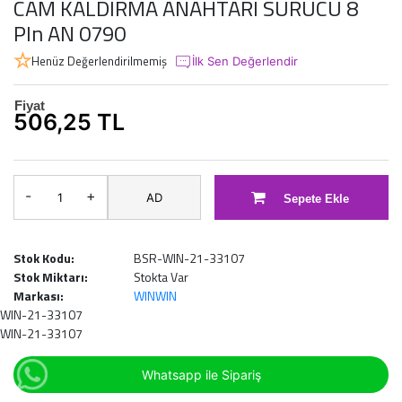
CAM KALDIRMA ANAHTARI SURUCU 8
PIn AN 0790
Henüz Değerlendirilmemiş
İlk Sen Değerlendir
Fiyat
506,25 TL
-
+
AD
Sepete Ekle
Stok Kodu:
BSR-WIN-21-33107
Stok Miktarı:
Stokta Var
Markası:
WINWIN
WIN-21-33107
WIN-21-33107
Whatsapp ile Sipariş