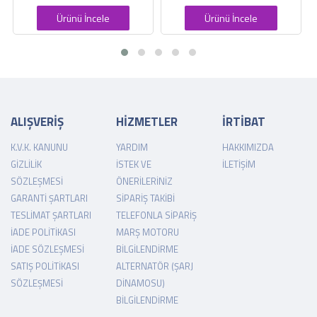
Ürünü İncele
Ürünü İncele
ALIŞVERİŞ
HİZMETLER
İRTİBAT
K.V.K. KANUNU
YARDIM
HAKKIMIZDA
GIZLILIK
İSTEK VE
İLETIŞIM
SÖZLEŞMESI
ÖNERILERINIZ
GARANTI ŞARTLARI
SIPARIŞ TAKIBI
TESLIMAT ŞARTLARI
TELEFONLA SIPARIŞ
İADE POLITIKASI
MARŞ MOTORU
İADE SÖZLEŞMESI
BILGILENDIRME
SATIŞ POLITIKASI
ALTERNATÖR (ŞARJ
SÖZLEŞMESI
DINAMOSU)
BILGILENDIRME