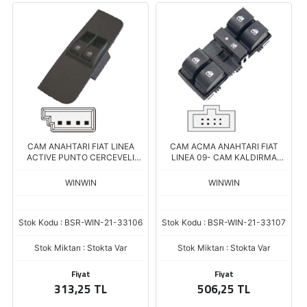
CAM ANAHTARI FIAT LINEA
CAM ACMA ANAHTARI FIAT
ACTIVE PUNTO CERCEVELI
LINEA 09- CAM KALDIRMA
SURUCU TARAF AN786
ANAHTARI SURUCU 8 PIn AN
0790
WINWIN
WINWIN
Stok Kodu : BSR-WIN-21-33106
Stok Kodu : BSR-WIN-21-33107
Stok Miktarı : Stokta Var
Stok Miktarı : Stokta Var
Fiyat
Fiyat
313,25 TL
506,25 TL