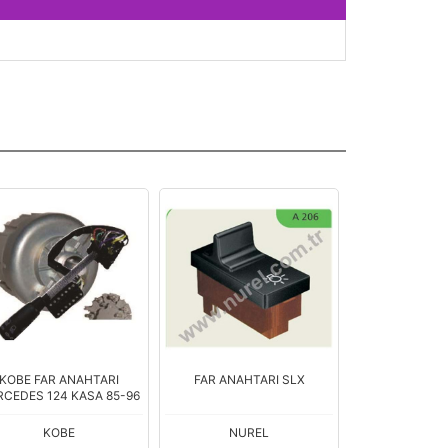
KOBE FAR ANAHTARI
FAR ANAHTARI SLX
DODGE AS70
CEDES 124 KASA 85-96
FA
KOBE
NUREL
EN