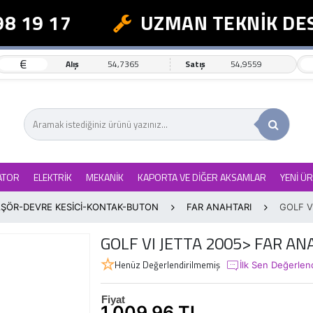
 19 17
UZMAN TEKNİK DEST
€
Alış
54,7365
Satış
54,9559
ATOR
ELEKTRİK
MEKANİK
KAPORTA VE DİĞER AKSAMLAR
YENİ Ü
ŞÖR-DEVRE KESİCİ-KONTAK-BUTON
FAR ANAHTARI
GOLF V
GOLF VI JETTA 2005> FAR AN
Henüz Değerlendirilmemiş
İlk Sen Değerlen
Fiyat
1.009,96 TL