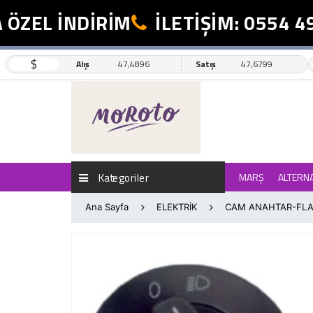
ZEL İNDİRİM
İLETİŞİM: 0554 498
$
Alış
47,4896
Satış
47,6799
Kategoriler
MARŞ
ALTERN
Ana Sayfa
ELEKTRİK
CAM ANAHTAR-FLA