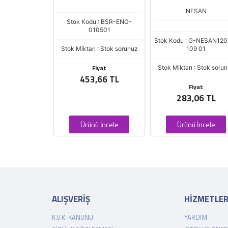
NESAN
BSR-ENG-111016
Stok Kodu : BSR-ENG-
010501
ı : Stokta Var
Stok Kodu : G-NESAN120
Stok Miktarı : Stok sorunuz
109 01
iyat
Fiyat
Stok Miktarı : Stok soru
,72 TL
453,66 TL
Fiyat
283,06 TL
 İncele
Ürünü İncele
Ürünü İncele
ALIŞVERİŞ
HİZMETLE
K.V.K. KANUNU
YARDIM