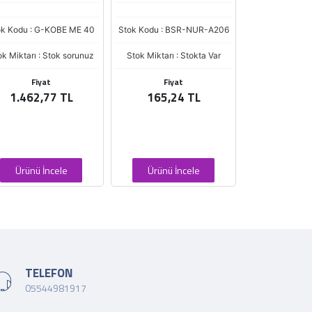
ok Kodu : G-KOBE ME 40
Stok Kodu : BSR-NUR-A206
Stok Kodu :
0112
ok Miktarı : Stok sorunuz
Stok Miktarı : Stokta Var
Stok Miktarı :
Fiyat
Fiyat
Fiya
1.462,77 TL
165,24 TL
673,6
Ürünü İncele
Ürünü İncele
Ürünü İ
TELEFON
05544981917