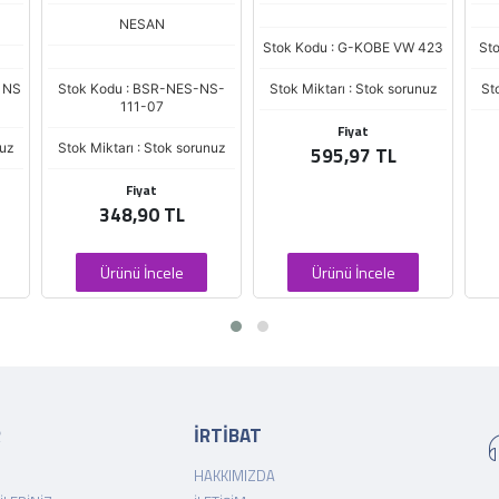
NESAN
Stok Kodu : G-KOBE VW 423
St
 NS
Stok Kodu : BSR-NES-NS-
Stok Miktarı : Stok sorunuz
St
111-07
Fiyat
nuz
Stok Miktarı : Stok sorunuz
595,97 TL
Fiyat
348,90 TL
Ürünü İncele
Ürünü İncele
R
İRTİBAT
HAKKIMIZDA