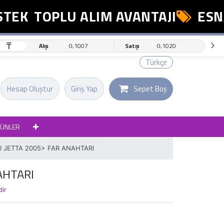
EK
TOPLU ALIM AVANTAJI
ESNAF
₸
Alış
0,1007
Satış
0,1020
Türkçe
Hesap Oluştur
Giriş Yap
Sepet Boş
RÜNLER
I JETTA 2005> FAR ANAHTARI
AHTARI
dir