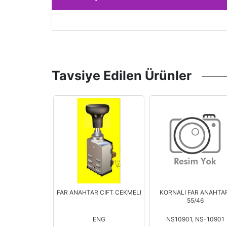
Tavsiye Edilen Ürünler
R FAR TRAKTOR
FAR ANAHTAR CIFT CEKMELI
KORNALI FAR ANAHTAR
ABIN
55/46
ENG
ENG
NS10901, NS-10901