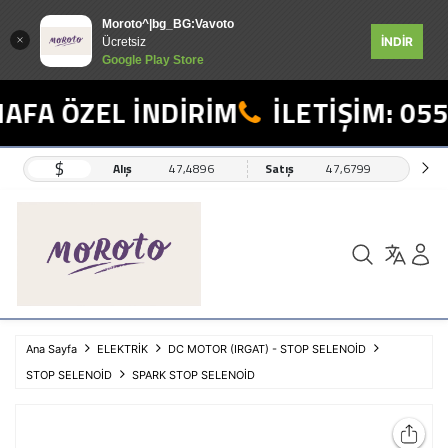
Moroto^|bg_BG:Vavoto
İNDİR
Ücretsiz
Google Play Store
AFA ÖZEL İNDİRİM
İLETİŞİM: 055
$
Alış
47,4896
Satış
47,6799
Ana Sayfa
ELEKTRİK
DC MOTOR (IRGAT) - STOP SELENOİD
STOP SELENOİD
SPARK STOP SELENOİD