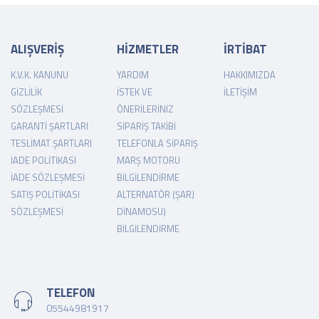
ALIŞVERİŞ
HİZMETLER
İRTİBAT
K.V.K. KANUNU
YARDIM
HAKKIMIZDA
GIZLILIK
İSTEK VE
İLETIŞIM
SÖZLEŞMESI
ÖNERILERINIZ
GARANTI ŞARTLARI
SIPARIŞ TAKIBI
TESLIMAT ŞARTLARI
TELEFONLA SIPARIŞ
İADE POLITIKASI
MARŞ MOTORU
İADE SÖZLEŞMESI
BILGILENDIRME
SATIŞ POLITIKASI
ALTERNATÖR (ŞARJ
SÖZLEŞMESI
DINAMOSU)
BILGILENDIRME
TELEFON
05544981917