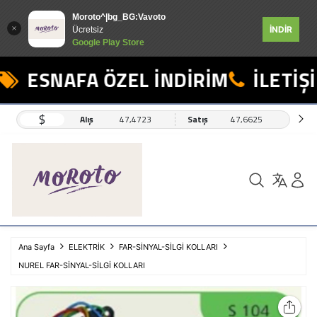
Moroto^|bg_BG:Vavoto
İNDİR
Ücretsiz
Google Play Store
ESNAFA ÖZEL İNDİRİM
İLETİŞİ
$
Alış
47,4723
Satış
47,6625
Ana Sayfa
ELEKTRİK
FAR-SİNYAL-SİLGİ KOLLARI
NUREL FAR-SİNYAL-SİLGİ KOLLARI