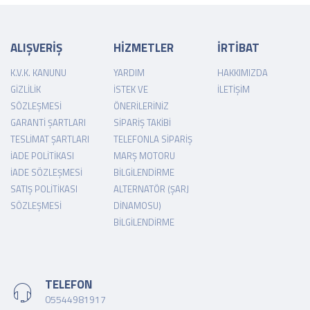
ALIŞVERİŞ
HİZMETLER
İRTİBAT
K.V.K. KANUNU
YARDIM
HAKKIMIZDA
GIZLILIK
İSTEK VE
İLETIŞIM
SÖZLEŞMESI
ÖNERILERINIZ
GARANTI ŞARTLARI
SIPARIŞ TAKIBI
TESLIMAT ŞARTLARI
TELEFONLA SIPARIŞ
İADE POLITIKASI
MARŞ MOTORU
İADE SÖZLEŞMESI
BILGILENDIRME
SATIŞ POLITIKASI
ALTERNATÖR (ŞARJ
SÖZLEŞMESI
DINAMOSU)
BILGILENDIRME
TELEFON
05544981917