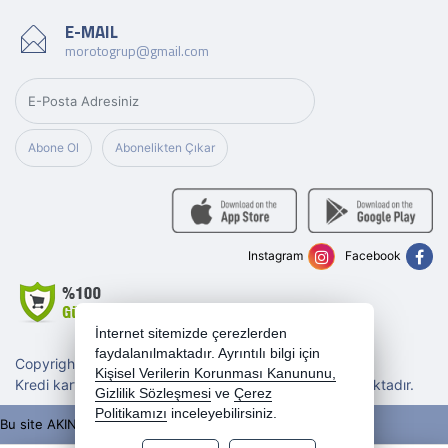
E-MAIL
morotogrup@gmail.com
Abone Ol
Abonelikten Çıkar
Instagram
Facebook
İnternet sitemizde çerezlerden
faydalanılmaktadır. Ayrıntılı bilgi için
Copyright 2026 morotogrup.com - Tüm hakları saklıdır.
Kişisel Verilerin Korunması Kanununu,
Kredi kartı bilgileriniz 256bit SSL sertifikası ile korunmaktadır.
Gizlilik Sözleşmesi
ve
Çerez
Politikamızı
inceleyebilirsiniz.
Bu site AKINSOFT E-Ticaret ile hazırlanmıştır.