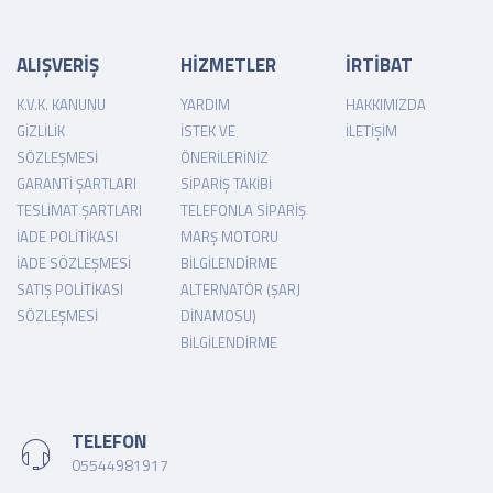
ALIŞVERİŞ
HİZMETLER
İRTİBAT
K.V.K. KANUNU
YARDIM
HAKKIMIZDA
GIZLILIK
İSTEK VE
İLETIŞIM
SÖZLEŞMESI
ÖNERILERINIZ
GARANTI ŞARTLARI
SIPARIŞ TAKIBI
TESLIMAT ŞARTLARI
TELEFONLA SIPARIŞ
İADE POLITIKASI
MARŞ MOTORU
İADE SÖZLEŞMESI
BILGILENDIRME
SATIŞ POLITIKASI
ALTERNATÖR (ŞARJ
SÖZLEŞMESI
DINAMOSU)
BILGILENDIRME
TELEFON
05544981917