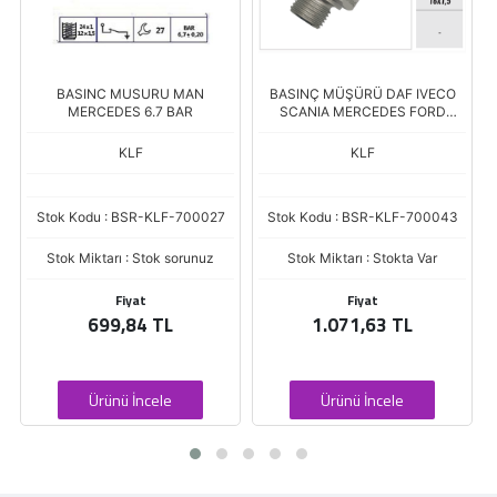
BASINC MUSURU MAN
BASINÇ MÜŞÜRÜ DAF IVECO
MERCEDES 6.7 BAR
SCANIA MERCEDES FORD
CARGO 1506009 - 1448083 -
0035422418 - 6C4619H354BA
KLF
KLF
Stok Kodu : BSR-KLF-700027
Stok Kodu : BSR-KLF-700043
Stok Miktarı : Stok sorunuz
Stok Miktarı : Stokta Var
Fiyat
Fiyat
699,84 TL
1.071,63 TL
Ürünü İncele
Ürünü İncele