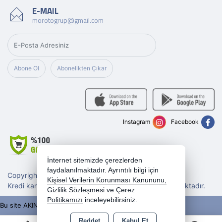
E-MAIL
morotogrup@gmail.com
Abone Ol
Abonelikten Çıkar
Instagram
Facebook
İnternet sitemizde çerezlerden
faydalanılmaktadır. Ayrıntılı bilgi için
Copyright 2026 morotogrup.com - Tüm hakları saklıdır.
Kişisel Verilerin Korunması Kanununu,
Kredi kartı bilgileriniz 256bit SSL sertifikası ile korunmaktadır.
Gizlilik Sözleşmesi
ve
Çerez
Politikamızı
inceleyebilirsiniz.
Bu site AKINSOFT E-Ticaret ile hazırlanmıştır.
Reddet
Kabul Et