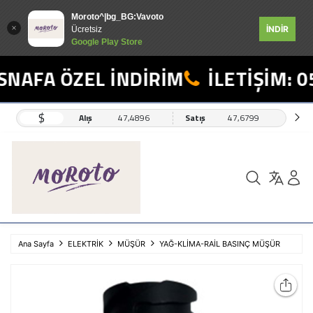
Moroto^|bg_BG:Vavoto
İNDİR
Ücretsiz
Google Play Store
NAFA ÖZEL İNDİRİM
İLETİŞİM: 05
$
Alış
47,4896
Satış
47,6799
Ana Sayfa
ELEKTRİK
MÜŞÜR
YAĞ-KLİMA-RAİL BASINÇ MÜŞÜR