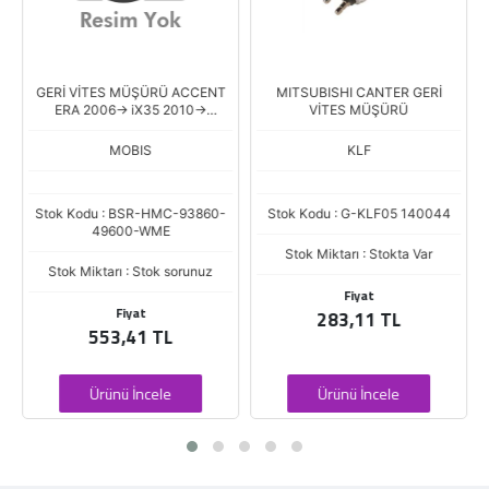
GERİ VİTES MÜŞÜRÜ ACCENT
MITSUBISHI CANTER GERİ
ERA 2006-> iX35 2010->
VİTES MÜŞÜRÜ
BONGO 16>
MOBIS
KLF
Stok Kodu : BSR-HMC-93860-
Stok Kodu : G-KLF05 140044
49600-WME
Stok Miktarı : Stokta Var
Stok Miktarı : Stok sorunuz
Fiyat
Fiyat
283,11 TL
553,41 TL
Ürünü İncele
Ürünü İncele