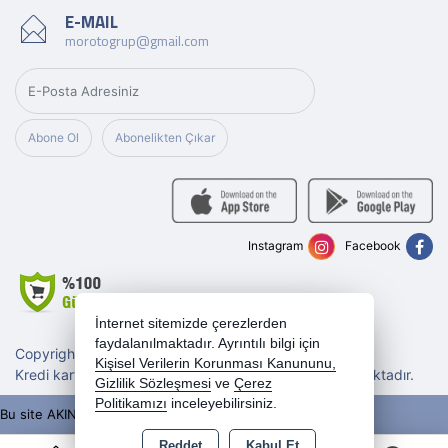
E-MAIL
morotogrup@gmail.com
Abone Ol
Abonelikten Çıkar
Instagram
Facebook
İnternet sitemizde çerezlerden
faydalanılmaktadır. Ayrıntılı bilgi için
Copyright 2026 morotogrup.com - Tüm hakları saklıdır.
Kişisel Verilerin Korunması Kanununu,
Kredi kartı bilgileriniz 256bit SSL sertifikası ile korunmaktadır.
Gizlilik Sözleşmesi
ve
Çerez
Politikamızı
inceleyebilirsiniz.
Bu site AKINSOFT E-Ticaret ile hazırlanmıştır.
Reddet
Kabul Et