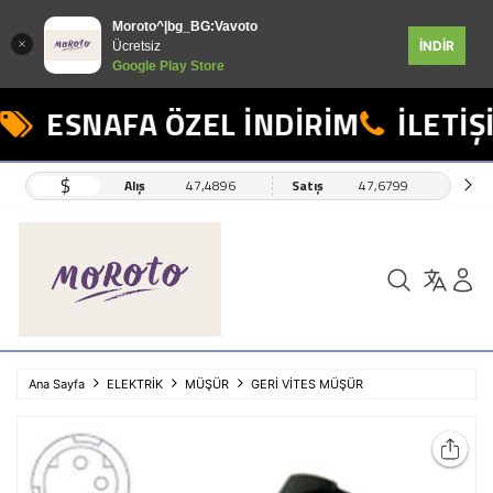
Moroto^|bg_BG:Vavoto
İNDİR
Ücretsiz
Google Play Store
ESNAFA ÖZEL İNDİRİM
İLETİŞİ
$
Alış
47,4896
Satış
47,6799
Ana Sayfa
ELEKTRİK
MÜŞÜR
GERİ VİTES MÜŞÜR