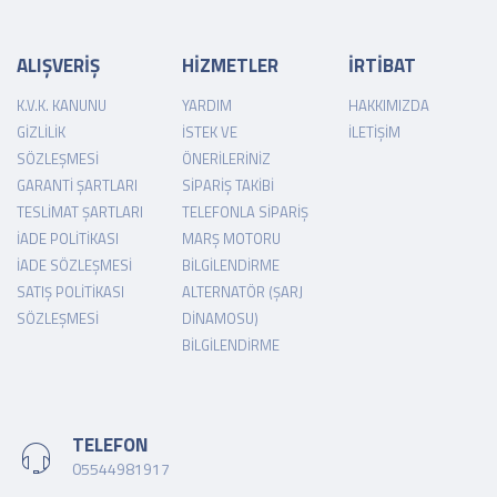
ALIŞVERİŞ
HİZMETLER
İRTİBAT
K.V.K. KANUNU
YARDIM
HAKKIMIZDA
GIZLILIK
İSTEK VE
İLETIŞIM
SÖZLEŞMESI
ÖNERILERINIZ
GARANTI ŞARTLARI
SIPARIŞ TAKIBI
TESLIMAT ŞARTLARI
TELEFONLA SIPARIŞ
İADE POLITIKASI
MARŞ MOTORU
İADE SÖZLEŞMESI
BILGILENDIRME
SATIŞ POLITIKASI
ALTERNATÖR (ŞARJ
SÖZLEŞMESI
DINAMOSU)
BILGILENDIRME
TELEFON
05544981917