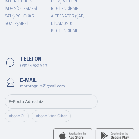
İADE POLITIKASI
MARŞ MOTORU
İADE SÖZLEŞMESI
BILGILENDIRME
SATIŞ POLITIKASI
ALTERNATÖR (ŞARJ
SÖZLEŞMESI
DINAMOSU)
BILGILENDIRME
TELEFON
05544981917
E-MAIL
morotogrup@gmail.com
Abone Ol
Abonelikten Çıkar