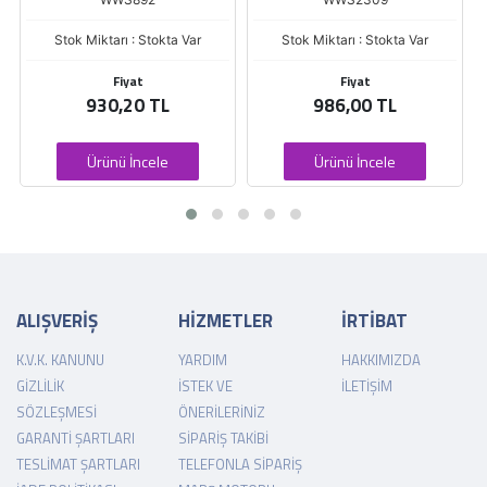
Stok Miktarı : Stokta Var
Stok Miktarı : Stokta Var
Fiyat
Fiyat
930,20 TL
986,00 TL
Ürünü İncele
Ürünü İncele
ALIŞVERİŞ
HİZMETLER
İRTİBAT
K.V.K. KANUNU
YARDIM
HAKKIMIZDA
GIZLILIK
İSTEK VE
İLETIŞIM
SÖZLEŞMESI
ÖNERILERINIZ
GARANTI ŞARTLARI
SIPARIŞ TAKIBI
TESLIMAT ŞARTLARI
TELEFONLA SIPARIŞ