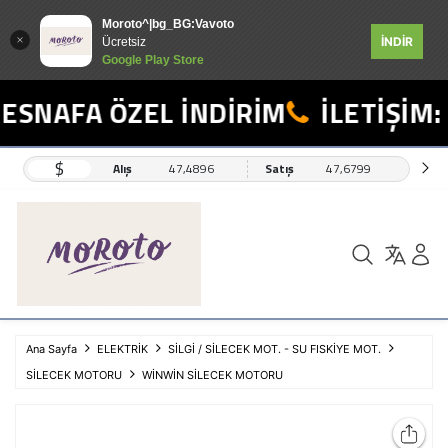
Moroto^|bg_BG:Vavoto
İNDİR
Ücretsiz
Google Play Store
ESNAFA ÖZEL İNDİRİM
İLETİŞİM: 
$
Alış
47,4896
Satış
47,6799
Ana Sayfa
ELEKTRİK
SİLGİ / SİLECEK MOT. - SU FISKİYE MOT.
SİLECEK MOTORU
WİNWİN SİLECEK MOTORU