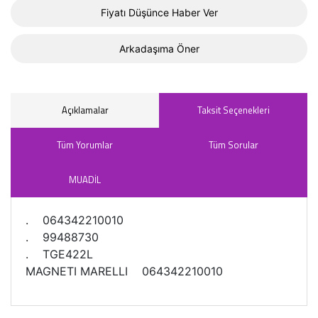
Fiyatı Düşünce Haber Ver
Arkadaşıma Öner
Açıklamalar
Taksit Seçenekleri
Tüm Yorumlar
Tüm Sorular
MUADİL
. 064342210010
. 99488730
. TGE422L
MAGNETI MARELLI 064342210010