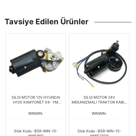
Tavsiye Edilen Ürünler
SILGI MOTOR 12V HYUNDAI
SILGI MOTOR 24V
H100 KAMYONET 04- YM
MEKANIZMALI TRAKTOR KABIN
98110-4F000
BASKURT:50032309 RSM-872
WINWIN.
WINWIN.
Stok Kodu : BSR-WIN-15-
Stok Kodu : BSR-WIN-15-
WWS892
WWS2309