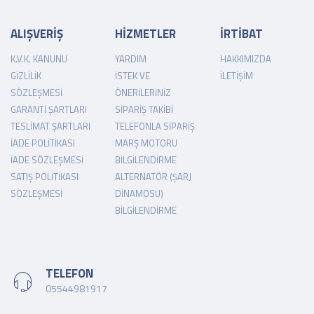
ALIŞVERİŞ
HİZMETLER
İRTİBAT
K.V.K. KANUNU
YARDIM
HAKKIMIZDA
GIZLILIK
İSTEK VE
İLETIŞIM
SÖZLEŞMESI
ÖNERILERINIZ
GARANTI ŞARTLARI
SIPARIŞ TAKIBI
TESLIMAT ŞARTLARI
TELEFONLA SIPARIŞ
İADE POLITIKASI
MARŞ MOTORU
İADE SÖZLEŞMESI
BILGILENDIRME
SATIŞ POLITIKASI
ALTERNATÖR (ŞARJ
SÖZLEŞMESI
DINAMOSU)
BILGILENDIRME
TELEFON
05544981917