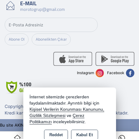
E-MAIL
morotogrup@gmail.com
Abone Ol
Abonelikten Çıkar
Instagram
Facebook
İnternet sitemizde çerezlerden
faydalanılmaktadır. Ayrıntılı bilgi için
Copyright 2026 morotogrup.com - Tüm hakları saklıdır.
Kişisel Verilerin Korunması Kanununu,
Kredi kartı bilgileriniz 256bit SSL sertifikası ile korunmaktadır.
Gizlilik Sözleşmesi
ve
Çerez
Politikamızı
inceleyebilirsiniz.
Bu site AKINSOFT E-Ticaret ile hazırlanmıştır.
Reddet
Kabul Et
0