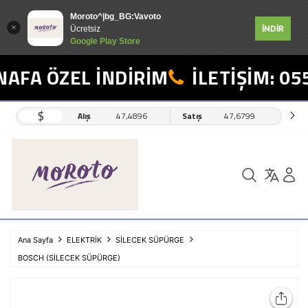
Moroto^|bg_BG:Vavoto
İNDİR
Ücretsiz
Google Play Store
AFA ÖZEL İNDİRİM
İLETİŞİM: 055
$
Alış
47,4896
Satış
47,6799
Ana Sayfa
ELEKTRİK
SİLECEK SÜPÜRGE
BOSCH (SİLECEK SÜPÜRGE)