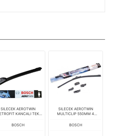
SILECEK AEROTWIN
SILECEK AEROTWIN
SILECEK ECO 
ETROFIT KANCALI TEK
MULTICLIP 550MM 4
450mm
APARATLI
BOSCH
BOSCH
BOS