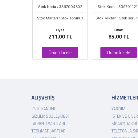
: 3397011630
Stok Kodu : 3397004802
Stok Kodu : 339701121
 : Stok sorunuz
Stok Miktarı : Stok sorunuz
Stok Miktarı : Stok soru
iyat
Fiyat
Fiyat
,00 TL
211,00 TL
85,00 TL
 İncele
Ürünü İncele
Ürünü İncele
ALIŞVERİŞ
HİZMETLE
K.V.K. KANUNU
YARDIM
GIZLILIK SÖZLEŞMESI
İSTEK VE ÖNER
GARANTI ŞARTLARI
SIPARIŞ TAKIBI
TESLIMAT ŞARTLARI
TELEFONLA SI