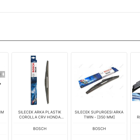
MM
SILECEK ARKA PLASTIK
SILECEK SUPURGESI ARKA
COROLLA CRV HONDA
TWIN - [350 MM]
R
MAZDA
BOSCH
BOSCH