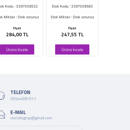
tok Kodu : 3397008532
Stok Kodu : 3397008583
Stok Kodu : 
ok Miktarı : Stok sorunuz
Stok Miktarı : Stok sorunuz
Stok Miktarı : 
Fiyat
Fiyat
Fiya
284,00 TL
247,55 TL
137,0
Ürünü İncele
Ürünü İncele
Ürünü İ
TELEFON
05544981917
E-MAIL
morotogrup@gmail.com