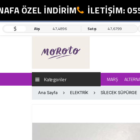
FA ÖZEL İNDİRİM
İLETİŞİM: 0554
$
Alış
47,4896
Satış
47,6799
Kategoriler
MARŞ
ALTERN
Ana Sayfa
ELEKTRİK
SİLECEK SÜPÜRGE