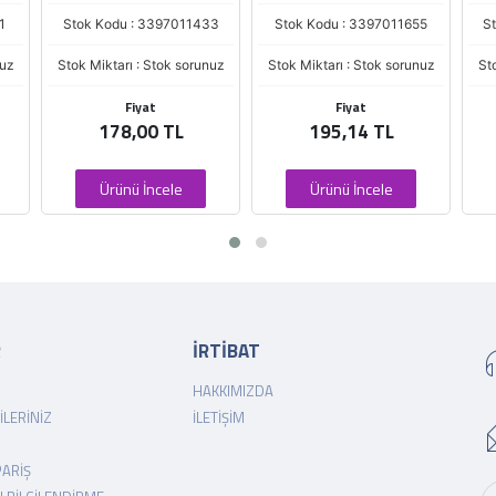
1
Stok Kodu : 3397011433
Stok Kodu : 3397011655
S
nuz
Stok Miktarı : Stok sorunuz
Stok Miktarı : Stok sorunuz
St
Fiyat
Fiyat
178,00 TL
195,14 TL
Ürünü İncele
Ürünü İncele
R
İRTİBAT
HAKKIMIZDA
ILERINIZ
İLETIŞIM
PARIŞ