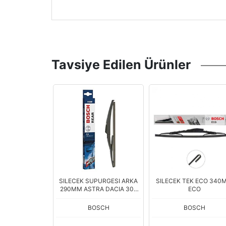
Tavsiye Edilen Ürünler
PURGESI ARKA
SILECEK SUPURGESI ARKA
SILECEK TEK ECO 340
AURIS I20
290MM ASTRA DACIA 308
ECO
CAPT
OSCH
BOSCH
BOSCH