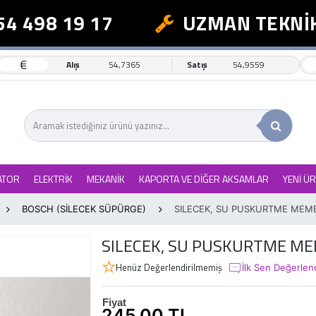
 498 19 17
UZMAN TEKNİK 
€
Alış
54,7365
Satış
54,9559
ATOR
ELEKTRİK
MEKANİK
KAPORTA VE DİĞER AKSAMLAR
YENİ Ü
BOSCH (SİLECEK SÜPÜRGE)
SILECEK, SU PUSKURTME MEME
SILECEK, SU PUSKURTME ME
Henüz Değerlendirilmemiş
İlk Sen Değerlen
Fiyat
245,00 TL