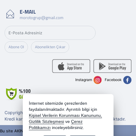
E-MAIL
morotogrup@gmail.com
Abone Ol
Abonelikten Çıkar
Instagram
Facebook
İnternet sitemizde çerezlerden
faydalanılmaktadır. Ayrıntılı bilgi için
Copyright 2026 morotogrup.com - Tüm hakları saklıdır.
Kişisel Verilerin Korunması Kanununu,
Kredi kartı bilgileriniz 256bit SSL sertifikası ile korunmaktadır.
Gizlilik Sözleşmesi
ve
Çerez
Politikamızı
inceleyebilirsiniz.
Bu site AKINSOFT E-Ticaret ile hazırlanmıştır.