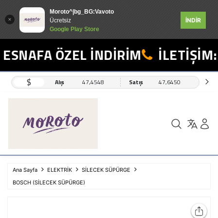
Moroto^|bg_BG:Vavoto
İNDİR
Ücretsiz
Google Play Store
ESNAFA ÖZEL İNDİRİM
İLETİŞİM:
$
Alış
47,4548
Satış
47,6450
Ana Sayfa
ELEKTRİK
SİLECEK SÜPÜRGE
BOSCH (SİLECEK SÜPÜRGE)