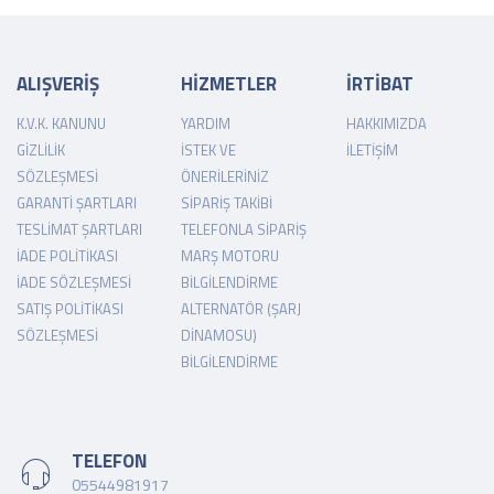
ALIŞVERİŞ
HİZMETLER
İRTİBAT
K.V.K. KANUNU
YARDIM
HAKKIMIZDA
GIZLILIK
İSTEK VE
İLETIŞIM
SÖZLEŞMESI
ÖNERILERINIZ
GARANTI ŞARTLARI
SIPARIŞ TAKIBI
TESLIMAT ŞARTLARI
TELEFONLA SIPARIŞ
İADE POLITIKASI
MARŞ MOTORU
İADE SÖZLEŞMESI
BILGILENDIRME
SATIŞ POLITIKASI
ALTERNATÖR (ŞARJ
SÖZLEŞMESI
DINAMOSU)
BILGILENDIRME
TELEFON
05544981917