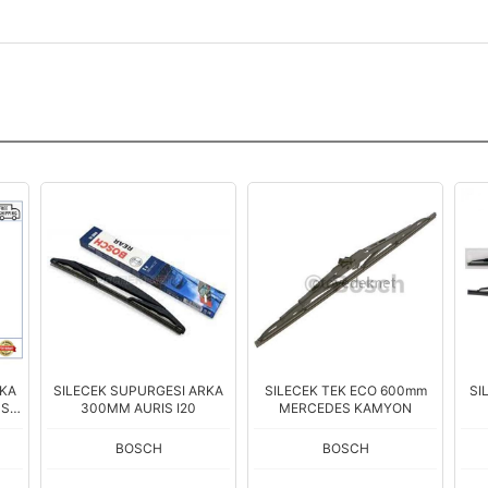
RKA
SILECEK SUPURGESI ARKA
SILECEK TEK ECO 600mm
SI
US
300MM AURIS I20
MERCEDES KAMYON
BOSCH
BOSCH