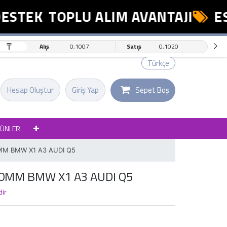
STEK
TOPLU ALIM AVANTAJI
ESN
₸
Alış
0,1007
Satış
0,1020
Türkçe
Hesap Oluştur
Giriş Yap
Sepet Boş
RÜNLER
MM BMW X1 A3 AUDI Q5
30MM BMW X1 A3 AUDI Q5
dir