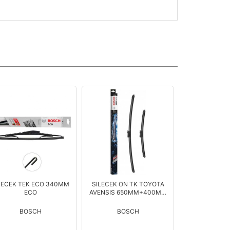
LECEK TEK ECO 340MM
SILECEK ON TK TOYOTA
SILECEK SUPU
ECO
AVENSIS 650MM+400MM
300MM CLIO I
AEROTWIN
BOSCH
BOSCH
BOS