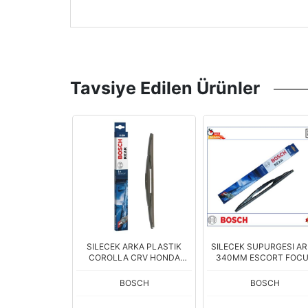
Tavsiye Edilen Ürünler
K TAKIMI
SILECEK ARKA PLASTIK
SILECEK SUPURGESI A
5CM CADDY
COROLLA CRV HONDA
340MM ESCORT FOC
URAN
MAZDA
GOLF IV
OSCH
BOSCH
BOSCH