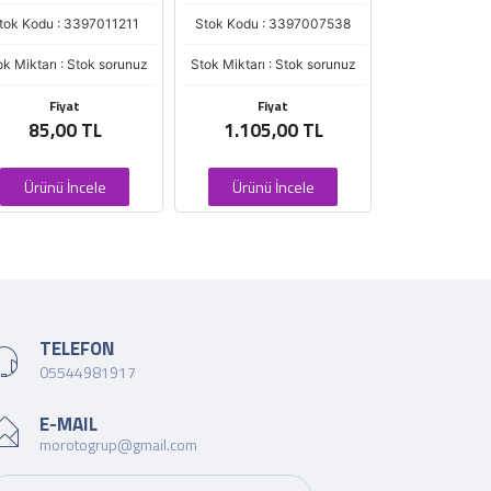
tok Kodu : 3397011211
Stok Kodu : 3397007538
Stok Kodu : 
ok Miktarı : Stok sorunuz
Stok Miktarı : Stok sorunuz
Stok Miktarı : 
Fiyat
Fiyat
Fiya
85,00 TL
1.105,00 TL
214,0
Ürünü İncele
Ürünü İncele
Ürünü İ
TELEFON
05544981917
E-MAIL
morotogrup@gmail.com