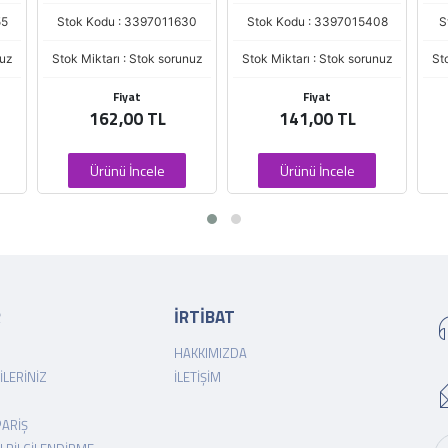
55
Stok Kodu : 3397011630
Stok Kodu : 3397015408
S
nuz
Stok Miktarı : Stok sorunuz
Stok Miktarı : Stok sorunuz
St
Fiyat
Fiyat
162,00 TL
141,00 TL
Ürünü İncele
Ürünü İncele
R
İRTİBAT
HAKKIMIZDA
ILERINIZ
İLETIŞIM
PARIŞ