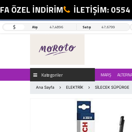
 ÖZEL İNDİRİM
İLETİŞİM: 0554 4
$
Alış
47,4896
Satış
47,6799
Kategoriler
MARŞ
ALTERN
Ana Sayfa
ELEKTRİK
SİLECEK SÜPÜRGE