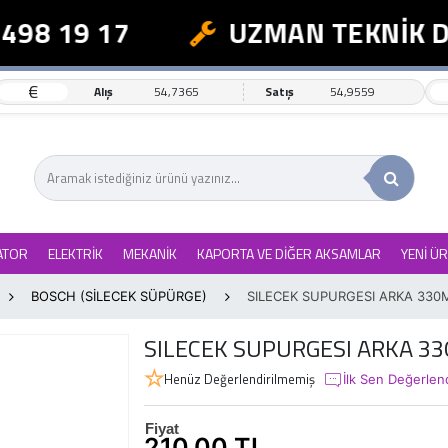
98 19 17
UZMAN TEKNİK DE
€
Alış
54,7365
Satış
54,9559
ATOR
ELEKTRİK
MEKANİK
KAPORTA VE DİĞER AKSAMLAR
YENİ Ü
BOSCH (SİLECEK SÜPÜRGE)
SILECEK SUPURGESI ARKA 330
SILECEK SUPURGESI ARKA 3
Henüz Değerlendirilmemiş
İlk Sen Değerlen
Fiyat
210,00 TL