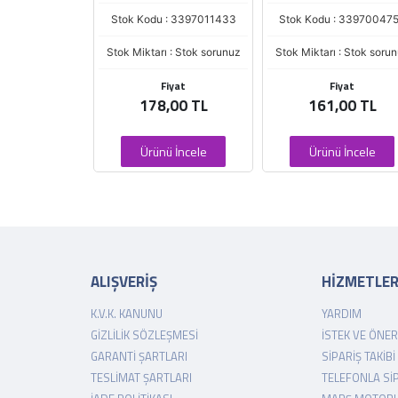
: 3397007096
Stok Kodu : 3397011433
Stok Kodu : 33970047
 : Stok sorunuz
Stok Miktarı : Stok sorunuz
Stok Miktarı : Stok soru
iyat
Fiyat
Fiyat
,00 TL
178,00 TL
161,00 TL
 İncele
Ürünü İncele
Ürünü İncele
ALIŞVERİŞ
HİZMETLE
K.V.K. KANUNU
YARDIM
GIZLILIK SÖZLEŞMESI
İSTEK VE ÖNER
GARANTI ŞARTLARI
SIPARIŞ TAKIBI
TESLIMAT ŞARTLARI
TELEFONLA SI