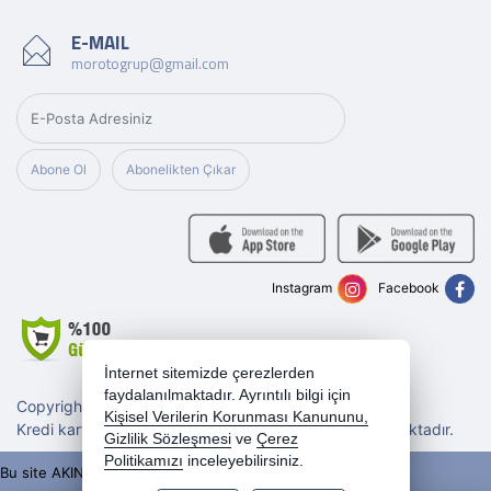
E-MAIL
morotogrup@gmail.com
Abone Ol
Abonelikten Çıkar
Instagram
Facebook
İnternet sitemizde çerezlerden
faydalanılmaktadır. Ayrıntılı bilgi için
Copyright 2026 morotogrup.com - Tüm hakları saklıdır.
Kişisel Verilerin Korunması Kanununu,
Kredi kartı bilgileriniz 256bit SSL sertifikası ile korunmaktadır.
Gizlilik Sözleşmesi
ve
Çerez
Politikamızı
inceleyebilirsiniz.
Bu site AKINSOFT E-Ticaret ile hazırlanmıştır.