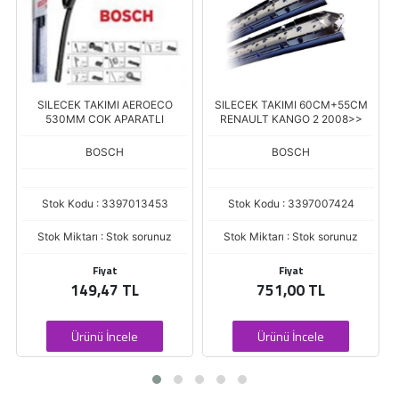
SILECEK TAKIMI AEROECO
SILECEK TAKIMI 60CM+55CM
SIL
530MM COK APARATLI
RENAULT KANGO 2 2008>>
330
BOSCH
BOSCH
Stok Kodu : 3397013453
Stok Kodu : 3397007424
St
Stok Miktarı : Stok sorunuz
Stok Miktarı : Stok sorunuz
Sto
Fiyat
Fiyat
149,47 TL
751,00 TL
Ürünü İncele
Ürünü İncele