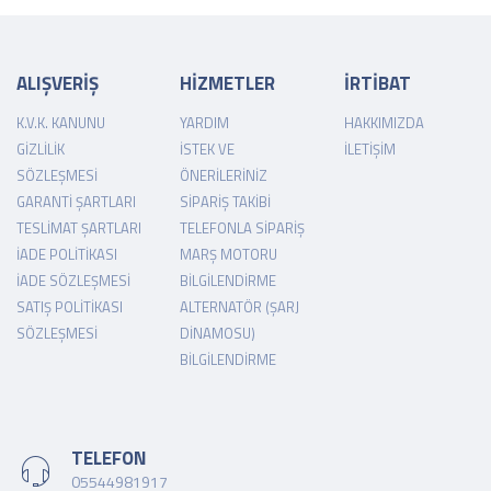
ALIŞVERİŞ
HİZMETLER
İRTİBAT
K.V.K. KANUNU
YARDIM
HAKKIMIZDA
GIZLILIK
İSTEK VE
İLETIŞIM
SÖZLEŞMESI
ÖNERILERINIZ
GARANTI ŞARTLARI
SIPARIŞ TAKIBI
TESLIMAT ŞARTLARI
TELEFONLA SIPARIŞ
İADE POLITIKASI
MARŞ MOTORU
İADE SÖZLEŞMESI
BILGILENDIRME
SATIŞ POLITIKASI
ALTERNATÖR (ŞARJ
SÖZLEŞMESI
DINAMOSU)
BILGILENDIRME
TELEFON
05544981917