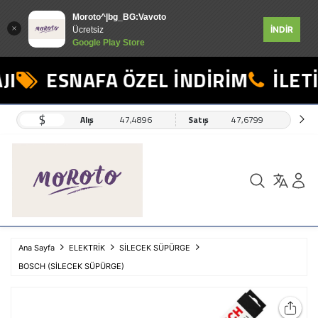
Moroto^|bg_BG:Vavoto
İNDİR
Ücretsiz
Google Play Store
I
ESNAFA ÖZEL İNDİRİM
İLETİ
$
Alış
47,4896
Satış
47,6799
Ana Sayfa
ELEKTRİK
SİLECEK SÜPÜRGE
BOSCH (SİLECEK SÜPÜRGE)