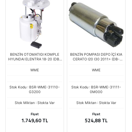
BENZİN OTOMATIGI KOMPLE
BENZİN POMPASI DEPO İÇİ KIA
HYUNDAI ELENTRA 18-20 (DB-
CERATO I20 I30 2011> (DB-
A145)
3832T)
WME
WME
Stok Kodu : BSR-WME-31110-
Stok Kodu : BSR-WME-31111-
G3200
0M000
Stok Miktarı : Stokta Var
Stok Miktarı : Stokta Var
Fiyat
Fiyat
1.749,60 TL
524,88 TL