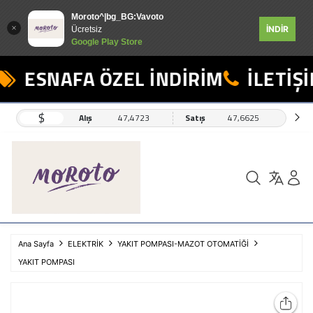
Moroto^|bg_BG:Vavoto
İNDİR
Ücretsiz
Google Play Store
ESNAFA ÖZEL İNDİRİM
İLETİŞİ
$
Alış
47,4723
Satış
47,6625
Ana Sayfa
ELEKTRİK
YAKIT POMPASI-MAZOT OTOMATİĞİ
YAKIT POMPASI