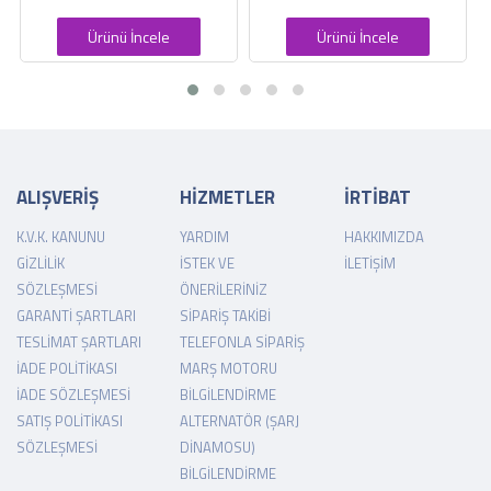
Ürünü İncele
Ürünü İncele
ALIŞVERİŞ
HİZMETLER
İRTİBAT
K.V.K. KANUNU
YARDIM
HAKKIMIZDA
GIZLILIK
İSTEK VE
İLETIŞIM
SÖZLEŞMESI
ÖNERILERINIZ
GARANTI ŞARTLARI
SIPARIŞ TAKIBI
TESLIMAT ŞARTLARI
TELEFONLA SIPARIŞ
İADE POLITIKASI
MARŞ MOTORU
İADE SÖZLEŞMESI
BILGILENDIRME
SATIŞ POLITIKASI
ALTERNATÖR (ŞARJ
SÖZLEŞMESI
DINAMOSU)
BILGILENDIRME