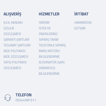
ALIŞVERİŞ
HİZMETLER
İRTİBAT
K.V.K. KANUNU
YARDIM
HAKKIMIZDA
GIZLILIK
İSTEK VE
İLETIŞIM
SÖZLEŞMESI
ÖNERILERINIZ
GARANTI ŞARTLARI
SIPARIŞ TAKIBI
TESLIMAT ŞARTLARI
TELEFONLA SIPARIŞ
İADE POLITIKASI
MARŞ MOTORU
İADE SÖZLEŞMESI
BILGILENDIRME
SATIŞ POLITIKASI
ALTERNATÖR (ŞARJ
SÖZLEŞMESI
DINAMOSU)
BILGILENDIRME
TELEFON
05544981917