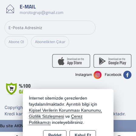
E-MAIL
morotogrup@gmail.com
Abone Ol
Abonelikten Çıkar
Instagram
Facebook
İnternet sitemizde çerezlerden
faydalanılmaktadır. Ayrıntılı bilgi için
Copyright 2026 morotogrup.com - Tüm hakları saklıdır.
Kişisel Verilerin Korunması Kanununu,
Kredi kartı bilgileriniz 256bit SSL sertifikası ile korunmaktadır.
Gizlilik Sözleşmesi
ve
Çerez
Politikamızı
inceleyebilirsiniz.
Bu site AKINSOFT E-Ticaret ile hazırlanmıştır.
Reddet
Kabul Et