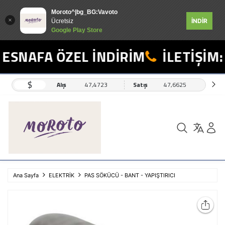
Moroto^|bg_BG:Vavoto
İNDİR
Ücretsiz
Google Play Store
ESNAFA ÖZEL İNDİRİM
İLETİŞİM: 
$
Alış
47,4723
Satış
47,6625
Ana Sayfa
ELEKTRİK
PAS SÖKÜCÜ - BANT - YAPIŞTIRICI