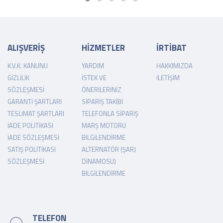
ALIŞVERİŞ
HİZMETLER
İRTİBAT
K.V.K. KANUNU
YARDIM
HAKKIMIZDA
GIZLILIK
İSTEK VE
İLETIŞIM
SÖZLEŞMESI
ÖNERILERINIZ
GARANTI ŞARTLARI
SIPARIŞ TAKIBI
TESLIMAT ŞARTLARI
TELEFONLA SIPARIŞ
İADE POLITIKASI
MARŞ MOTORU
İADE SÖZLEŞMESI
BILGILENDIRME
SATIŞ POLITIKASI
ALTERNATÖR (ŞARJ
SÖZLEŞMESI
DINAMOSU)
BILGILENDIRME
TELEFON