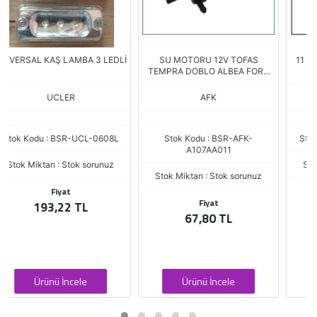
İ
SU MOTORU 12V TOFAS
11 FAN MOTORU 12V - (EMİCİ)
TEMPRA DOBLO ALBEA FORD
OPEL TEK CIKIS WWP300
AFK
UNİPOİNT
Stok Kodu : BSR-AFK-
Stok Kodu : G-UNI.EF 4001A
A107AA011
Stok Miktarı : Stok sorunuz
Stok Miktarı : Stok sorunuz
Fiyat
Fiyat
2.022,14 TL
67,80 TL
Ürünü İncele
Ürünü İncele