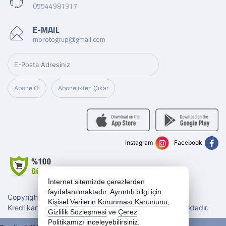
05544981917
E-MAIL
morotogrup@gmail.com
Abone Ol
Abonelikten Çıkar
Instagram
Facebook
İnternet sitemizde çerezlerden
faydalanılmaktadır. Ayrıntılı bilgi için
Copyright 2026 morotogrup.com - Tüm hakları saklıdır.
Kişisel Verilerin Korunması Kanununu,
Kredi kartı bilgileriniz 256bit SSL sertifikası ile korunmaktadır.
Gizlilik Sözleşmesi
ve
Çerez
Politikamızı
inceleyebilirsiniz.