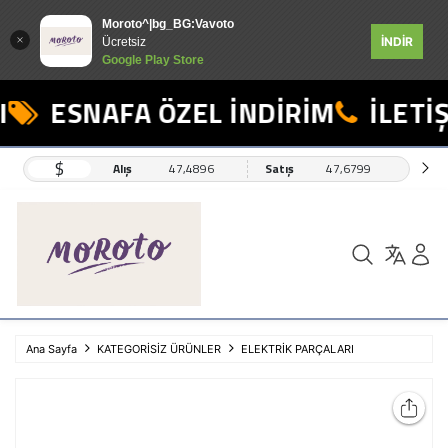
Moroto^|bg_BG:Vavoto
İNDİR
Ücretsiz
Google Play Store
ESNAFA ÖZEL İNDİRİM
İLETİŞ
$
Alış
47,4896
Satış
47,6799
Ana Sayfa
KATEGORİSİZ ÜRÜNLER
ELEKTRİK PARÇALARI