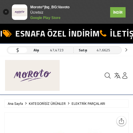
Moroto^|bg_BG:Vavoto
İNDİR
Ücretsiz
Google Play Store
ESNAFA ÖZEL İNDİRİM
İLETİŞ
$
Alış
47,4723
Satış
47,6625
Ana Sayfa
KATEGORİSİZ ÜRÜNLER
ELEKTRİK PARÇALARI