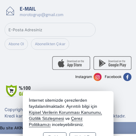
E-MAIL
morotogrup@gmail.com
Abone Ol
Abonelikten Çıkar
Instagram
Facebook
İnternet sitemizde çerezlerden
faydalanılmaktadır. Ayrıntılı bilgi için
Copyright 2026 morotogrup.com - Tüm hakları saklıdır.
Kişisel Verilerin Korunması Kanununu,
Kredi kartı bilgileriniz 256bit SSL sertifikası ile korunmaktadır.
Gizlilik Sözleşmesi
ve
Çerez
Politikamızı
inceleyebilirsiniz.
Bu site AKINSOFT E-Ticaret ile hazırlanmıştır.