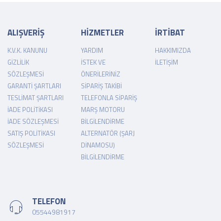
ALIŞVERİŞ
HİZMETLER
İRTİBAT
K.V.K. KANUNU
YARDIM
HAKKIMIZDA
GIZLILIK
İSTEK VE
İLETIŞIM
SÖZLEŞMESI
ÖNERILERINIZ
GARANTI ŞARTLARI
SIPARIŞ TAKIBI
TESLIMAT ŞARTLARI
TELEFONLA SIPARIŞ
İADE POLITIKASI
MARŞ MOTORU
İADE SÖZLEŞMESI
BILGILENDIRME
SATIŞ POLITIKASI
ALTERNATÖR (ŞARJ
SÖZLEŞMESI
DINAMOSU)
BILGILENDIRME
TELEFON
05544981917