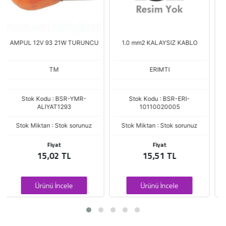
1.0 mm2 KALAYSIZ KABLO
M.F-BAŞAK-FIAT/NH-ALÇELİK-
ERKUNT TR./KABİN KAPI DI
ERIMTI
NS94601, NS-94601
NESAN
Stok Kodu : BSR-ERI-
10110020005
Stok Kodu : G-NESAN NS 946 01
Stok Miktarı : Stok sorunuz
Stok Miktarı : Stok sorunuz
Fiyat
15,51 TL
Ürünü İncele