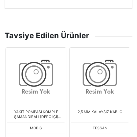
Tavsiye Edilen Ürünler
%
6
İndirim
 KOMPLE
2,5 MM KALAYSIZ KABLO
AMPUL SOKETLİ 24 V 
EPO İÇİ]
DİPSİZ SARI
> 2,2
TESSAN
NARVA