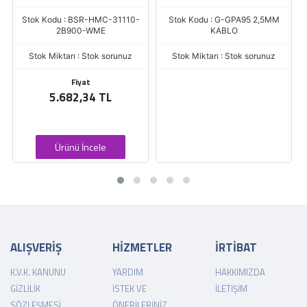
HMC-31110-
Stok Kodu : G-GPA95 2,5MM
Stok Kodu : BSR-NAR-
ME
KABLO
Stok Miktarı : Stok sor
ok sorunuz
Stok Miktarı : Stok sorunuz
Fiyat
49,18 TL
 TL
46,23 TL
le
Ürünü İncele
ALIŞVERİŞ
HİZMETLER
İRTİBAT
K.V.K. KANUNU
YARDIM
HAKKIMIZDA
GIZLILIK
İSTEK VE
İLETIŞIM
SÖZLEŞMESI
ÖNERILERINIZ