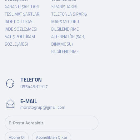
GARANTI ŞARTLARI
SIPARIŞ TAKIBI
TESLIMAT ŞARTLARI
TELEFONLA SIPARIŞ
İADE POLITIKASI
MARŞ MOTORU
İADE SÖZLEŞMESI
BILGILENDIRME
SATIŞ POLITIKASI
ALTERNATÖR (ŞARJ
SÖZLEŞMESI
DINAMOSU)
BILGILENDIRME
TELEFON
05544981917
E-MAIL
morotogrup@gmail.com
Abone Ol
Abonelikten Çıkar