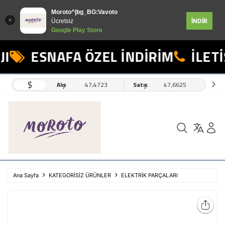
Moroto^|bg_BG:Vavoto
İNDİR
Ücretsiz
Google Play Store
I
ESNAFA ÖZEL İNDİRİM
İLETİ
$
Alış
47,4723
Satış
47,6625
Ana Sayfa
KATEGORİSİZ ÜRÜNLER
ELEKTRİK PARÇALARI