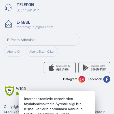
TELEFON
05544981917
E-MAIL
morotogrup@gmail.com
Abone Ol
Abonelikten Çıkar
Instagram
Facebook
İnternet sitemizde çerezlerden
faydalanılmaktadır. Ayrıntılı bilgi için
Copyright 2026 morotogrup.com - Tüm hakları saklıdır.
Kişisel Verilerin Korunması Kanununu,
Kredi kartı bilgileriniz 256bit SSL sertifikası ile korunmaktadır.