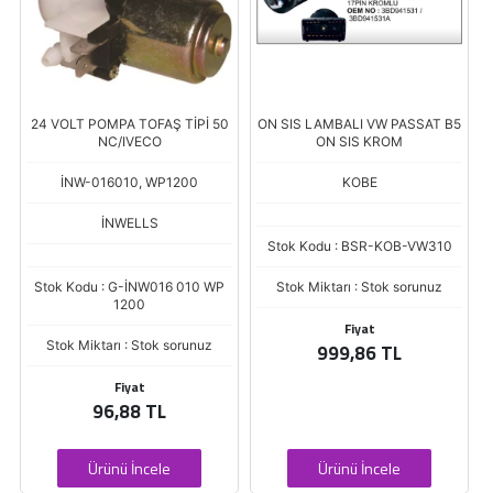
24 VOLT POMPA TOFAŞ TİPİ 50
ON SIS LAMBALI VW PASSAT B5
NC/IVECO
ON SIS KROM
İNW-016010, WP1200
KOBE
İNWELLS
Stok Kodu : BSR-KOB-VW310
Stok Kodu : G-İNW016 010 WP
Stok Miktarı : Stok sorunuz
1200
Fiyat
Stok Miktarı : Stok sorunuz
999,86 TL
Fiyat
96,88 TL
Ürünü İncele
Ürünü İncele