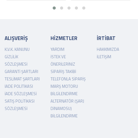
ALIŞVERİŞ
HİZMETLER
İRTİBAT
K.V.K. KANUNU
YARDIM
HAKKIMIZDA
GIZLILIK
İSTEK VE
İLETIŞIM
SÖZLEŞMESI
ÖNERILERINIZ
GARANTI ŞARTLARI
SIPARIŞ TAKIBI
TESLIMAT ŞARTLARI
TELEFONLA SIPARIŞ
İADE POLITIKASI
MARŞ MOTORU
İADE SÖZLEŞMESI
BILGILENDIRME
SATIŞ POLITIKASI
ALTERNATÖR (ŞARJ
SÖZLEŞMESI
DINAMOSU)
BILGILENDIRME