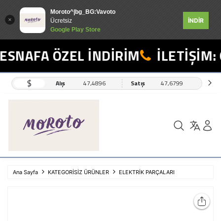
Moroto^|bg_BG:Vavoto
İNDİR
Ücretsiz
Google Play Store
SNAFA ÖZEL İNDİRİM
İLETİŞİM: 
$
Alış
47,4896
Satış
47,6799
Ana Sayfa
KATEGORİSİZ ÜRÜNLER
ELEKTRİK PARÇALARI