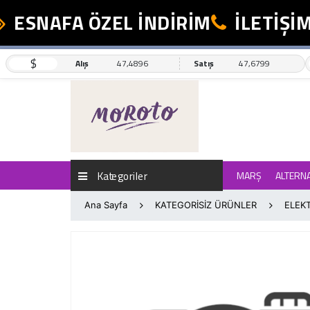
ESNAFA ÖZEL İNDİRİM
İLETİŞİM:
$
Alış
47,4896
Satış
47,6799
Kategoriler
MARŞ
ALTERN
Ana Sayfa
KATEGORİSİZ ÜRÜNLER
ELEKT