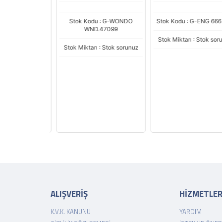
ODO
Stok Kodu : G-WONDO
Stok Kodu : G-ENG 666 
WND.47099
u : G-DODO
Stok Miktarı : Stok soru
18256
Stok Miktarı : Stok sorunuz
 : Stok sorunuz
iyat
,60 TL
 İncele
ALIŞVERİŞ
HİZMETLE
K.V.K. KANUNU
YARDIM