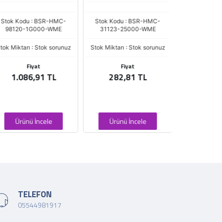
tok Kodu : BSR-HMC-
Stok Kodu : BSR-HMC-
Stok Kodu : 
98120-1G000-WME
31123-25000-WME
CVR-
ok Miktarı : Stok sorunuz
Stok Miktarı : Stok sorunuz
Stok Miktarı : 
Fiyat
Fiyat
Fiya
1.086,91 TL
282,81 TL
981,0
Ürünü İncele
Ürünü İncele
Ürünü İ
TELEFON
05544981917