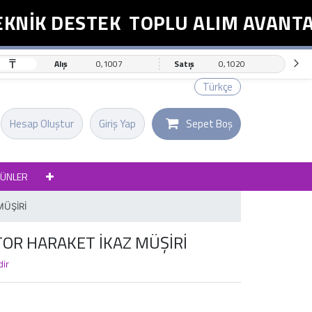
NİK DESTEK
TOPLU ALIM AVANTAJI
₸
Alış
0,1007
Satış
0,1020
Türkçe
Hesap Oluştur
Giriş Yap
Sepet Boş
RÜNLER
ÜŞİRİ
OR HARAKET İKAZ MÜŞİRİ
dir