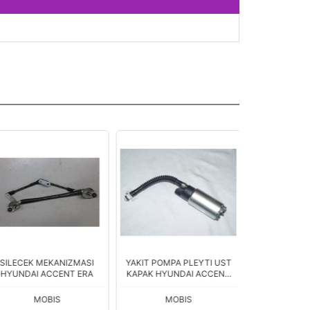
ILECEK MEKANIZMASI
YAKIT POMPA PLEYTI UST
D.LOGAN STO
YUNDAI ACCENT ERA
KAPAK HYUNDAI ACCENT
ŞEFFAF
00-
MOBIS
MOBIS
ÇERK