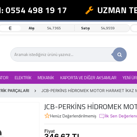
 0554 498 19 17
UZMAN TEK
€
Alış
54,7365
Satış
54,9559
ATOR
ELEKTRİK
MEKANİK
KAPORTA VE DİĞER AKSAMLAR
YENİ Ü
RİK PARÇALARI
JCB-PERKİNS HİDROMEK MOTOR HARAKET İKAZ M
JCB-PERKİNS HİDROMEK MOT
Henüz Değerlendirilmemiş
İlk Sen Değerlen
Fiyat
346,67 TL