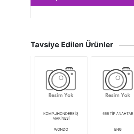
Tavsiye Edilen Ürünler
LECEK TK VW
KOMP.JHONDERE İŞ
666 TİP ANAHTAR
016> MAN TGE
MAKİNESİ
17> 7
-2127
WONDO
ENG