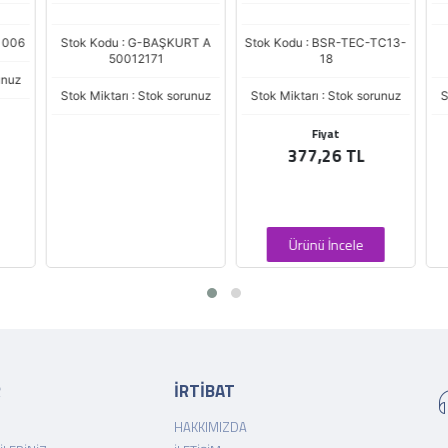
006
Stok Kodu : G-BAŞKURT A
Stok Kodu : BSR-TEC-TC13-
S
50012171
18
nuz
Stok Miktarı : Stok sorunuz
Stok Miktarı : Stok sorunuz
St
Fiyat
377,26 TL
Ürünü İncele
R
İRTİBAT
HAKKIMIZDA