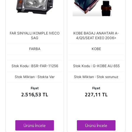
FAR SINYALLI KOMPLE IVECO
KOBE BAGAJ ANAHTARI A-
SAG
4/Q5/SEAT EXEO 2006>
F
FARBA
KOBE
Stok Kodu : BSR-FAR-11256
Stok Kodu : G-KOBE AU 655
Stok Miktarı : Stokta Var
Stok Miktarı : Stok sorunuz
Fiyat
Fiyat
2.516,53 TL
227,11 TL
Ürünü İncele
Ürünü İncele