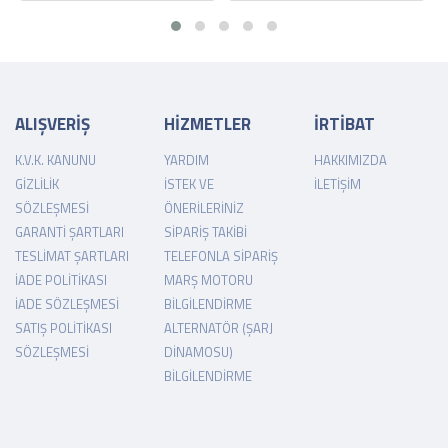
ALIŞVERİŞ
HİZMETLER
İRTİBAT
K.V.K. KANUNU
YARDIM
HAKKIMIZDA
GIZLILIK
İSTEK VE
İLETIŞIM
SÖZLEŞMESI
ÖNERILERINIZ
GARANTI ŞARTLARI
SIPARIŞ TAKIBI
TESLIMAT ŞARTLARI
TELEFONLA SIPARIŞ
İADE POLITIKASI
MARŞ MOTORU
İADE SÖZLEŞMESI
BILGILENDIRME
SATIŞ POLITIKASI
ALTERNATÖR (ŞARJ
SÖZLEŞMESI
DINAMOSU)
BILGILENDIRME