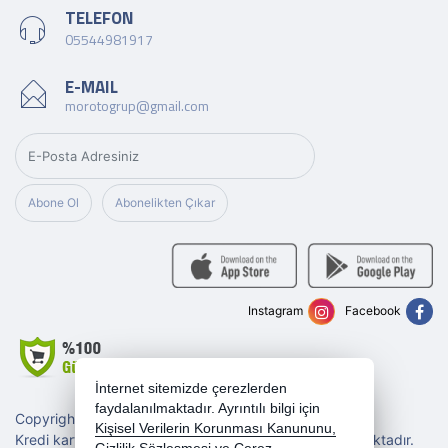
TELEFON
05544981917
E-MAIL
morotogrup@gmail.com
Abone Ol
Abonelikten Çıkar
Instagram
Facebook
İnternet sitemizde çerezlerden
faydalanılmaktadır. Ayrıntılı bilgi için
Copyright 2026 morotogrup.com - Tüm hakları saklıdır.
Kişisel Verilerin Korunması Kanununu,
Kredi kartı bilgileriniz 256bit SSL sertifikası ile korunmaktadır.