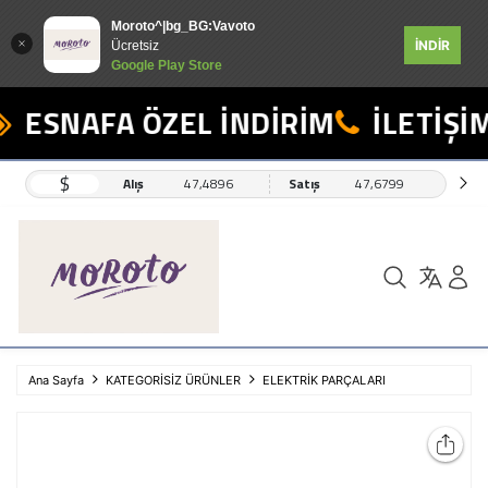
Moroto^|bg_BG:Vavoto
İNDİR
Ücretsiz
Google Play Store
ESNAFA ÖZEL İNDİRİM
İLETİŞİM
$
Alış
47,4896
Satış
47,6799
Ana Sayfa
KATEGORİSİZ ÜRÜNLER
ELEKTRİK PARÇALARI