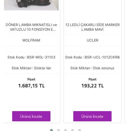
12 LEDLİ ÇAKARLI SİDE MARKER
24V LED T10 5W BÜYÜK DİPSİZ
LAMBA MAVİ
(MAVİ)(YEŞİL) SET
UCLER
İNW-008001
İNWELLS
Stok Kodu : BSR-UCL-1012CKRB
Stok Miktarı : Stok sorunuz
Stok Kodu : G-İNW008 001
Fiyat
Stok Miktarı : Stok sorunuz
193,22 TL
Fiyat
7,21 TL
Ürünü İncele
Ürünü İncele