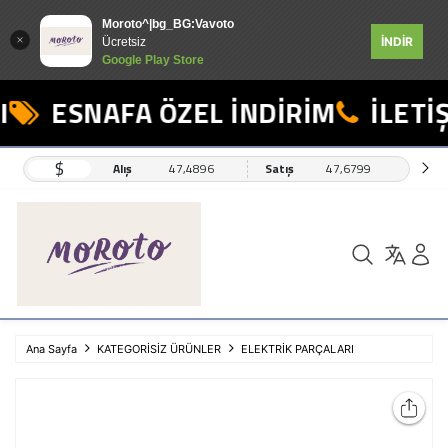
Moroto^|bg_BG:Vavoto
İNDİR
Ücretsiz
Google Play Store
ESNAFA ÖZEL İNDİRİM
İLETİŞ
$
Alış
47,4896
Satış
47,6799
Ana Sayfa
KATEGORİSİZ ÜRÜNLER
ELEKTRİK PARÇALARI