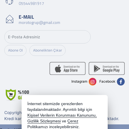
05544981917
E-MAIL
morotogrup@gmail.com
Abone Ol
Abonelikten Çıkar
Instagram
Facebook
İnternet sitemizde çerezlerden
faydalanılmaktadır. Ayrıntılı bilgi için
Copyright 2026 morotogrup.com - Tüm hakları saklıdır.
Kişisel Verilerin Korunması Kanununu,
Kredi kartı bilgileriniz 256bit SSL sertifikası ile korunmaktadır.
Gizlilik Sözleşmesi
ve
Çerez
Politikamızı
inceleyebilirsiniz.