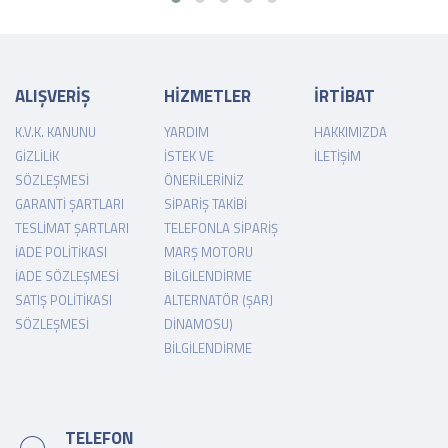
ALIŞVERİŞ
HİZMETLER
İRTİBAT
K.V.K. KANUNU
YARDIM
HAKKIMIZDA
GIZLILIK
İSTEK VE
İLETIŞIM
SÖZLEŞMESI
ÖNERILERINIZ
GARANTI ŞARTLARI
SIPARIŞ TAKIBI
TESLIMAT ŞARTLARI
TELEFONLA SIPARIŞ
İADE POLITIKASI
MARŞ MOTORU
İADE SÖZLEŞMESI
BILGILENDIRME
SATIŞ POLITIKASI
ALTERNATÖR (ŞARJ
SÖZLEŞMESI
DINAMOSU)
BILGILENDIRME
TELEFON