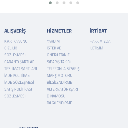
ALIŞVERİŞ
HİZMETLER
İRTİBAT
K.V.K. KANUNU
YARDIM
HAKKIMIZDA
GIZLILIK
İSTEK VE
İLETIŞIM
SÖZLEŞMESI
ÖNERILERINIZ
GARANTI ŞARTLARI
SIPARIŞ TAKIBI
TESLIMAT ŞARTLARI
TELEFONLA SIPARIŞ
İADE POLITIKASI
MARŞ MOTORU
İADE SÖZLEŞMESI
BILGILENDIRME
SATIŞ POLITIKASI
ALTERNATÖR (ŞARJ
SÖZLEŞMESI
DINAMOSU)
BILGILENDIRME