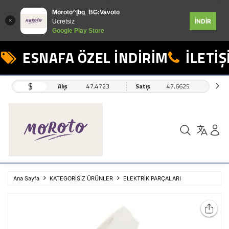
Moroto^|bg_BG:Vavoto
İNDİR
Ücretsiz
Google Play Store
ESNAFA ÖZEL İNDİRİM
İLETİŞİ
$
Alış
47,4723
Satış
47,6625
Ana Sayfa
KATEGORİSİZ ÜRÜNLER
ELEKTRİK PARÇALARI