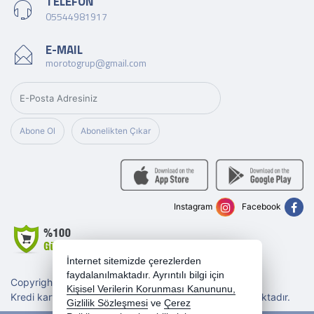
TELEFON
05544981917
E-MAIL
morotogrup@gmail.com
Abone Ol
Abonelikten Çıkar
Instagram
Facebook
İnternet sitemizde çerezlerden
faydalanılmaktadır. Ayrıntılı bilgi için
Copyright 2026 morotogrup.com - Tüm hakları saklıdır.
Kişisel Verilerin Korunması Kanununu,
Kredi kartı bilgileriniz 256bit SSL sertifikası ile korunmaktadır.
Gizlilik Sözleşmesi
ve
Çerez