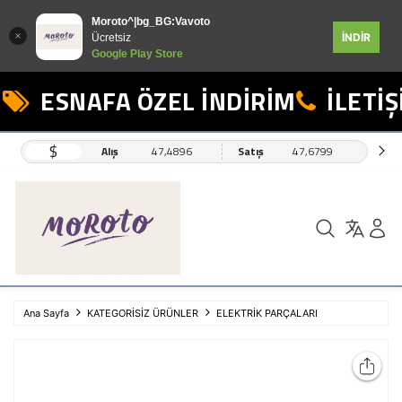
Moroto^|bg_BG:Vavoto
İNDİR
Ücretsiz
Google Play Store
ESNAFA ÖZEL İNDİRİM
İLETİŞİ
$
Alış
47,4896
Satış
47,6799
Ana Sayfa
KATEGORİSİZ ÜRÜNLER
ELEKTRİK PARÇALARI