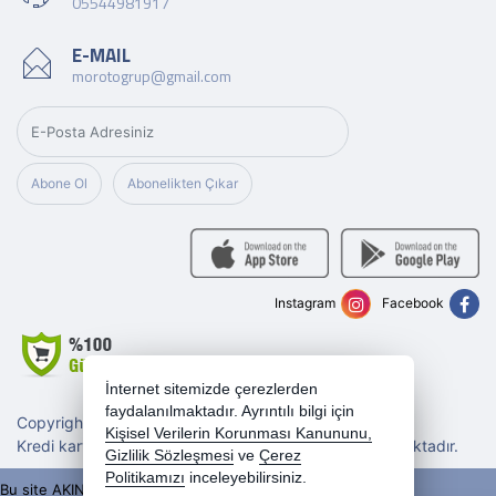
05544981917
E-MAIL
morotogrup@gmail.com
Abone Ol
Abonelikten Çıkar
Instagram
Facebook
İnternet sitemizde çerezlerden
faydalanılmaktadır. Ayrıntılı bilgi için
Copyright 2026 morotogrup.com - Tüm hakları saklıdır.
Kişisel Verilerin Korunması Kanununu,
Kredi kartı bilgileriniz 256bit SSL sertifikası ile korunmaktadır.
Gizlilik Sözleşmesi
ve
Çerez
Politikamızı
inceleyebilirsiniz.
Bu site AKINSOFT E-Ticaret ile hazırlanmıştır.