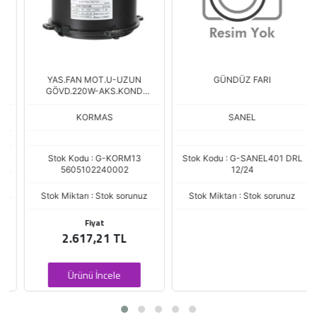
YAS.FAN MOT.U-UZUN
GÜNDÜZ FARI
GÖVD.220W-AKS.KOND
65123808
KORMAS
SANEL
Stok Kodu : G-KORM13
Stok Kodu : G-SANEL401 DRL
5605102240002
12/24
Stok Miktarı : Stok sorunuz
Stok Miktarı : Stok sorunuz
Fiyat
2.617,21 TL
Ürünü İncele