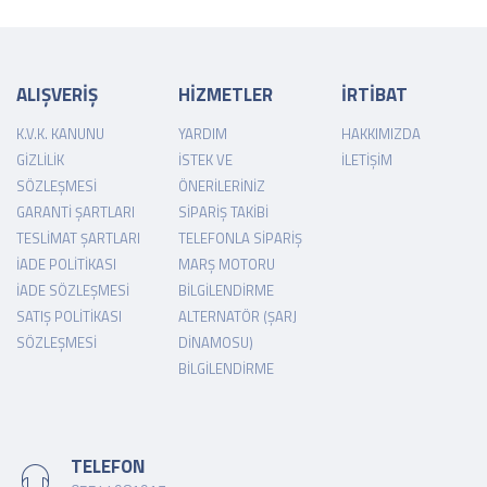
ALIŞVERİŞ
HİZMETLER
İRTİBAT
K.V.K. KANUNU
YARDIM
HAKKIMIZDA
GIZLILIK
İSTEK VE
İLETIŞIM
SÖZLEŞMESI
ÖNERILERINIZ
GARANTI ŞARTLARI
SIPARIŞ TAKIBI
TESLIMAT ŞARTLARI
TELEFONLA SIPARIŞ
İADE POLITIKASI
MARŞ MOTORU
İADE SÖZLEŞMESI
BILGILENDIRME
SATIŞ POLITIKASI
ALTERNATÖR (ŞARJ
SÖZLEŞMESI
DINAMOSU)
BILGILENDIRME
TELEFON