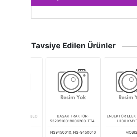
Tavsiye Edilen Ürünler
LAYSIZ KABLO
BAŞAK TRAKTÖR-
ENJEKTÖR ELEKT. TESİS
5320510018006200-TT4-
H100 KMYT 17>
TTUP-TD5
SSAN
NS9450010, NS-9450010
MOBIS