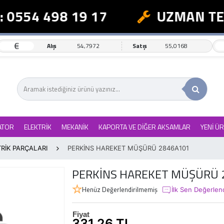
0554 498 19 17
UZMAN TEK
€
Alış
54,7972
Satış
55,0168
ATOR
ELEKTRİK
MEKANİK
KAPORTA VE DİĞER AKSAMLAR
YENİ Ü
RİK PARÇALARI
PERKİNS HAREKET MÜŞÜRÜ 2846A101
PERKİNS HAREKET MÜŞÜRÜ 
Henüz Değerlendirilmemiş
İlk Sen Değerlen
Fiyat
331,26 TL