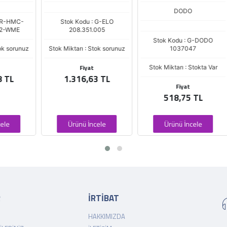
DODO
-
Stok Kodu : G-ELO
S
208.351.005
Stok Kodu : G-DODO
nuz
Stok Miktarı : Stok sorunuz
1037047
St
Fiyat
Stok Miktarı : Stokta Var
1.316,63 TL
Fiyat
518,75 TL
Ürünü İncele
Ürünü İncele
R
İRTİBAT
HAKKIMIZDA