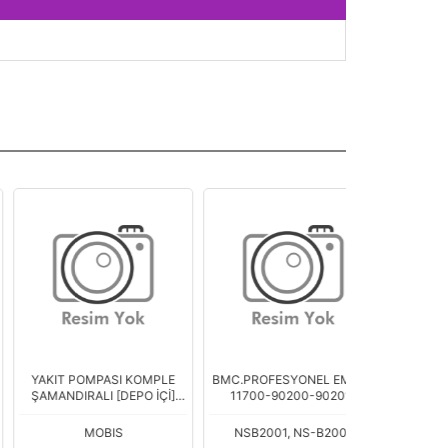
AKIT POMPASI KOMPLE
BMC.PROFESYONEL EM.(NS
FREN MUSUR
AMANDIRALI [DEPO İÇİ]
11700-90200-90201-
MEKANIK 
SANTAFE 2005> 2,2
80400)
MOBIS
NSB2001, NS-B2001
TD