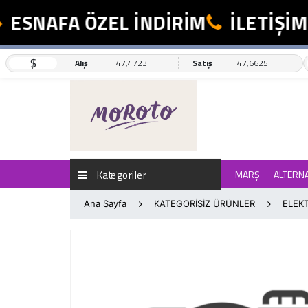
ESNAFA ÖZEL İNDİRİM
İLETİŞİM: 
$
Alış
47,4723
Satış
47,6625
Kategoriler
MARŞ
ALTERN
Ana Sayfa
KATEGORİSİZ ÜRÜNLER
ELEKT