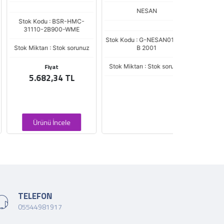
NESAN
tok Kodu : BSR-HMC-
Stok Kodu : B
31110-2B900-WME
Stok Kodu : G-NESAN017 NS
Stok Miktarı : 
ok Miktarı : Stok sorunuz
B 2001
Fiya
Fiyat
Stok Miktarı : Stok sorunuz
51,30
5.682,34 TL
Ürünü İncele
Ürünü İ
TELEFON
05544981917