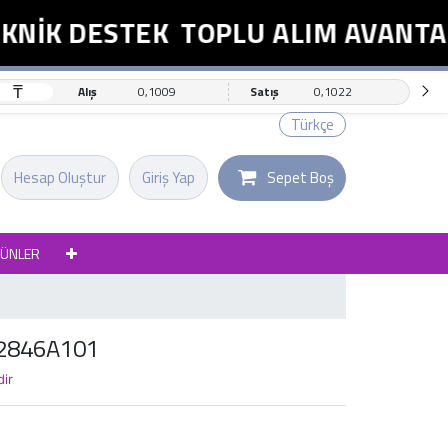
NİK DESTEK
TOPLU ALIM AVANTAJI
₸
Alış
0,1009
Satış
0,1022
Türkçe
Hesap Oluştur
Giriş Yap
Sepet Boş
RÜNLER
2846A101
dir