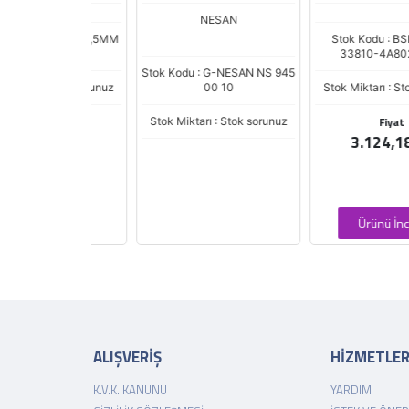
NESAN
 G-GPA95 2,5MM
Stok Kodu : BSR-HMC
ABLO
33810-4A802-WME
Stok Kodu : G-NESAN NS 945
 : Stok sorunuz
00 10
Stok Miktarı : Stok soru
Fiyat
Stok Miktarı : Stok sorunuz
3.124,18 TL
Ürünü İncele
ALIŞVERİŞ
HİZMETLE
K.V.K. KANUNU
YARDIM