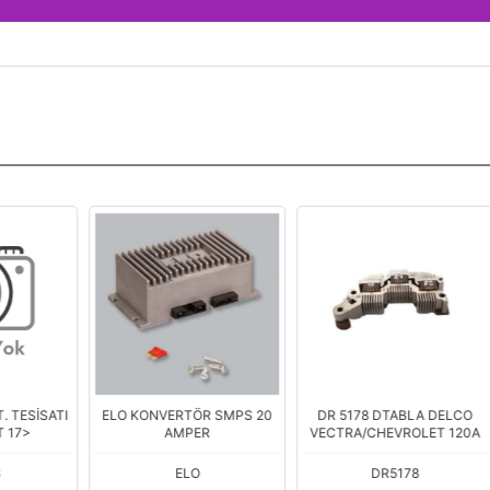
ATI
ELO KONVERTÖR SMPS 20
DR 5178 DTABLA DELCO
Y
AMPER
VECTRA/CHEVROLET 120A
Ş
ELO
DR5178