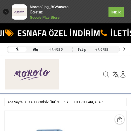
Moroto^|bg_BG:Vavoto
İNDİR
Ücretsiz
Google Play Store
I
ESNAFA ÖZEL İNDİRİM
İLETİŞ
$
Alış
47,4896
Satış
47,6799
Ana Sayfa
KATEGORİSİZ ÜRÜNLER
ELEKTRİK PARÇALARI