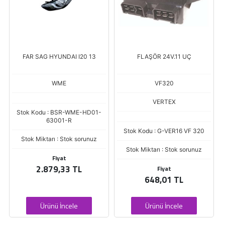
FLAŞÖR 24V.11 UÇ
SILGI SUPURGESI MERCEDES
302 50cm BRAKETLI
VF320
DENIZLER
VERTEX
1-
Stok Kodu : BSR-DEN-151306
Stok Kodu : G-VER16 VF 320
Stok Miktarı : Stok sorunuz
Fiyat
Stok Miktarı : Stok sorunuz
789,75 TL
Fiyat
648,01 TL
Ürünü İncele
Ürünü İncele