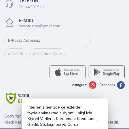
TELEFON
05544981917
E-MAIL
morotogrup@gmail.com
Abone Ol
Abonelikten Çıkar
Instagram
Facebook
İnternet sitemizde çerezlerden
faydalanılmaktadır. Ayrıntılı bilgi için
Copyright 2026 morotogrup.com - Tüm hakları saklıdır.
Kişisel Verilerin Korunması Kanununu,
Kredi kartı bilgileriniz 256bit SSL sertifikası ile korunmaktadır.
Gizlilik Sözleşmesi
ve
Çerez