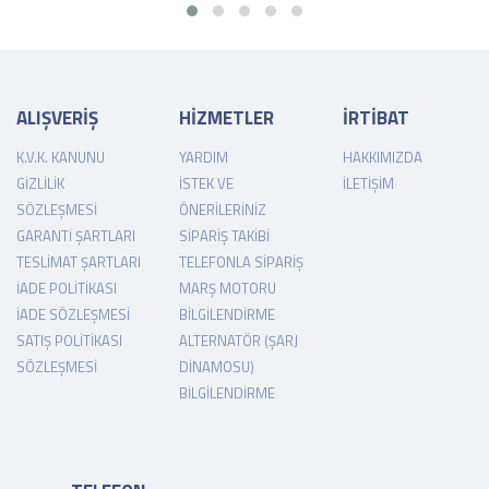
ALIŞVERİŞ
HİZMETLER
İRTİBAT
K.V.K. KANUNU
YARDIM
HAKKIMIZDA
GIZLILIK
İSTEK VE
İLETIŞIM
SÖZLEŞMESI
ÖNERILERINIZ
GARANTI ŞARTLARI
SIPARIŞ TAKIBI
TESLIMAT ŞARTLARI
TELEFONLA SIPARIŞ
İADE POLITIKASI
MARŞ MOTORU
İADE SÖZLEŞMESI
BILGILENDIRME
SATIŞ POLITIKASI
ALTERNATÖR (ŞARJ
SÖZLEŞMESI
DINAMOSU)
BILGILENDIRME