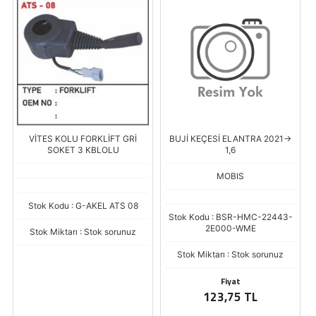
FORKLİFT GRİ
BUJİ KEÇESİ ELANTRA 2021->
SİLECEK SÜPÜRGE
 KBLOLU
1,6
SPORTAGE 1
MOBIS
MOBIS
G-AKEL ATS 08
Stok Kodu : BSR-HMC-22443-
Stok Kodu : BSR-H
2E000-WME
3W000-WM
 Stok sorunuz
Stok Miktarı : Stok sorunuz
Stok Miktarı : Stok
Fiyat
Fiyat
123,75 TL
421,48 T