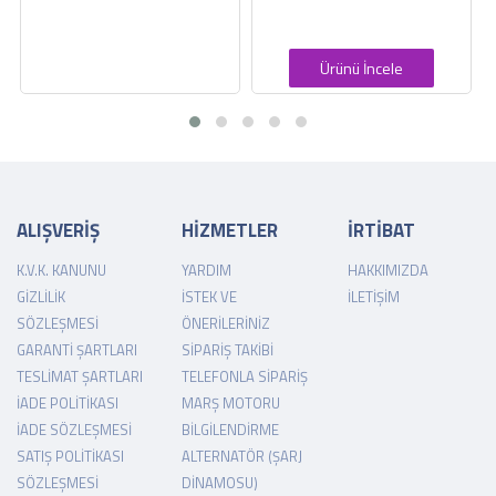
Ürünü İncele
Ürünü İncel
ALIŞVERİŞ
HİZMETLER
İRTİBAT
K.V.K. KANUNU
YARDIM
HAKKIMIZDA
GIZLILIK
İSTEK VE
İLETIŞIM
SÖZLEŞMESI
ÖNERILERINIZ
GARANTI ŞARTLARI
SIPARIŞ TAKIBI
TESLIMAT ŞARTLARI
TELEFONLA SIPARIŞ
İADE POLITIKASI
MARŞ MOTORU
İADE SÖZLEŞMESI
BILGILENDIRME
SATIŞ POLITIKASI
ALTERNATÖR (ŞARJ
SÖZLEŞMESI
DINAMOSU)