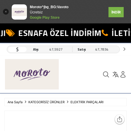
Moroto^|bg_BG:Vavoto
İNDİR
Ücretsiz
Google Play Store
I
ESNAFA ÖZEL İNDİRİM
İLETİ
$
Alış
47,5927
Satış
47,7834
Ana Sayfa
KATEGORİSİZ ÜRÜNLER
ELEKTRİK PARÇALARI