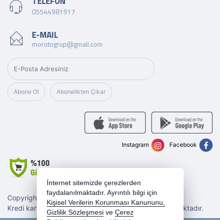
TELEFON
05544981917
E-MAIL
morotogrup@gmail.com
Abone Ol
Abonelikten Çıkar
Instagram
Facebook
İnternet sitemizde çerezlerden
faydalanılmaktadır. Ayrıntılı bilgi için
Copyright 2026 morotogrup.com - Tüm hakları saklıdır.
Kişisel Verilerin Korunması Kanununu,
Kredi kartı bilgileriniz 256bit SSL sertifikası ile korunmaktadır.
Gizlilik Sözleşmesi
ve
Çerez