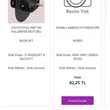
TAVAN LAMBASI HYUNDAI ERA
YAKIT POMPA PLEYTI UST
KAPAK HYUNDAI ACCENT 00-
MOBIS
MOBIS
Stok Kodu : BSR-HMC-92800-
Stok Kodu : BSR-HMC-31123-
1E000
25000-WME
Stok Miktarı : Stok sorunuz
Stok Miktarı : Stok sorunuz
Fiyat
Fiyat
62,25 TL
282,81 TL
Ürünü İncele
Ürünü İncele