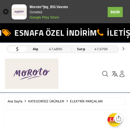
Moroto^|bg_BG:Vavoto
İNDİR
Ücretsiz
Google Play Store
ESNAFA ÖZEL İNDİRİM
İLETİŞ
$
Alış
47,4896
Satış
47,6799
Ana Sayfa
KATEGORİSİZ ÜRÜNLER
ELEKTRİK PARÇALARI