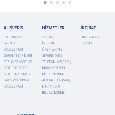
ALIŞVERİŞ
HİZMETLER
İRTİBAT
K.V.K. KANUNU
YARDIM
HAKKIMIZDA
GIZLILIK
İSTEK VE
İLETIŞIM
SÖZLEŞMESI
ÖNERILERINIZ
GARANTI ŞARTLARI
SIPARIŞ TAKIBI
TESLIMAT ŞARTLARI
TELEFONLA SIPARIŞ
İADE POLITIKASI
MARŞ MOTORU
İADE SÖZLEŞMESI
BILGILENDIRME
SATIŞ POLITIKASI
ALTERNATÖR (ŞARJ
SÖZLEŞMESI
DINAMOSU)
BILGILENDIRME