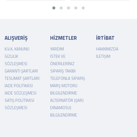
ALIŞVERİŞ
HİZMETLER
İRTİBAT
K.V.K. KANUNU
YARDIM
HAKKIMIZDA
GIZLILIK
İSTEK VE
İLETIŞIM
SÖZLEŞMESI
ÖNERILERINIZ
GARANTI ŞARTLARI
SIPARIŞ TAKIBI
TESLIMAT ŞARTLARI
TELEFONLA SIPARIŞ
İADE POLITIKASI
MARŞ MOTORU
İADE SÖZLEŞMESI
BILGILENDIRME
SATIŞ POLITIKASI
ALTERNATÖR (ŞARJ
SÖZLEŞMESI
DINAMOSU)
BILGILENDIRME