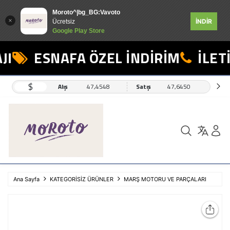
Moroto^|bg_BG:Vavoto
İNDİR
Ücretsiz
Google Play Store
I
ESNAFA ÖZEL İNDİRİM
İLETİ
$
Alış
47,4548
Satış
47,6450
Ana Sayfa
KATEGORİSİZ ÜRÜNLER
MARŞ MOTORU VE PARÇALARI