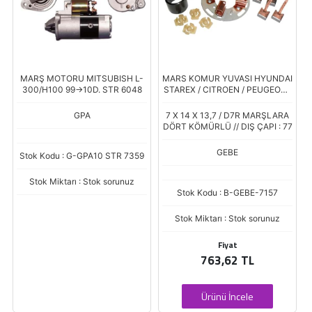
MARŞ MOTORU MITSUBISH L-
MARS KOMUR YUVASI HYUNDAI
300/H100 99->10D. STR 6048
STAREX / CITROEN / PEUGEOT /
RENAULT DIZEL D7R SERISI
(1754)
GPA
7 X 14 X 13,7 / D7R MARŞLARA
DÖRT KÖMÜRLÜ // DIŞ ÇAPI : 77
GEBE
Stok Kodu : G-GPA10 STR 7359
Stok Miktarı : Stok sorunuz
Stok Kodu : B-GEBE-7157
Stok Miktarı : Stok sorunuz
Fiyat
763,62 TL
Ürünü İncele