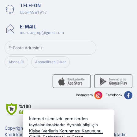
TELEFON
05544981917
E-MAIL
morotogrup@gmail.com
Abone Ol
Abonelikten Çıkar
Instagram
Facebook
İnternet sitemizde çerezlerden
faydalanılmaktadır. Ayrıntılı bilgi için
Copyright 2026 morotogrup.com - Tüm hakları saklıdır.
Kişisel Verilerin Korunması Kanununu,
Kredi kartı bilgileriniz 256bit SSL sertifikası ile korunmaktadır.