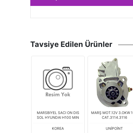
Tavsiye Edilen Ürünler
 SACI ON DIS
MARŞ MOT.12V 3.OKW 10D
M.DİŞLİSİ 10 DİŞ FOR
AI H100 MIN
CAT.3114.3116
ESCORT 2,0I FORD MON 1
96
OREA
UNİPOİNT
BOY 47,00 MM / KAFA Ç