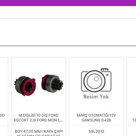
D
MARŞ OTOMATİĞİ 12V
OTOMATİK BOBİNİ
KOL
,8I
SAMSUNG D42B
12V.MAZDA/KIA SOLDAN
ÇİFT TELLİ
API
SSL2012
ND1200