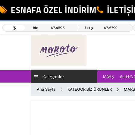
ESNAFA ÖZEL İNDİRİM
İLETİŞİM
$
Alış
47,4896
Satış
47,6799
Kategoriler
MARŞ
ALTERN
Ana Sayfa
KATEGORİSİZ ÜRÜNLER
MARŞ