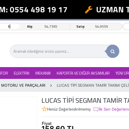
: 0554 498 19 17
UZMAN TE
€
Alış
54,7365
Satış
54,9559
ATOR
ELEKTRİK
MEKANİK
KAPORTA VE DİĞER AKSAMLAR
YENİ Ü
 MOTORU VE PARÇALARI
LUCAS TİPİ SEGMAN TAMİR TAKIMI ÇELİ
LUCAS TİPİ SEGMAN TAMİR TA
Henüz Değerlendirilmemiş
İlk Sen Değerlen
Fiyat
158,60 TL