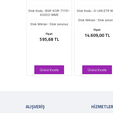
25,50 MM / İÇ ÇAPI 12,
MM / KANAL 12 / 10 Dİ
BSR-KOR-71151-
Stok Kodu : G-UNI.STR 9020
PLINE
03-WME
Stok Miktarı : Stok sorunuz
 : Stok sorunuz
Stok Kodu : G-P-LINE 
Fiyat
15824
iyat
14.609,00 TL
,68 TL
Stok Miktarı : Stokta Va
Fiyat
295,59 TL
 İncele
Ürünü İncele
Ürünü İncele
ALIŞVERİŞ
HİZMETLE