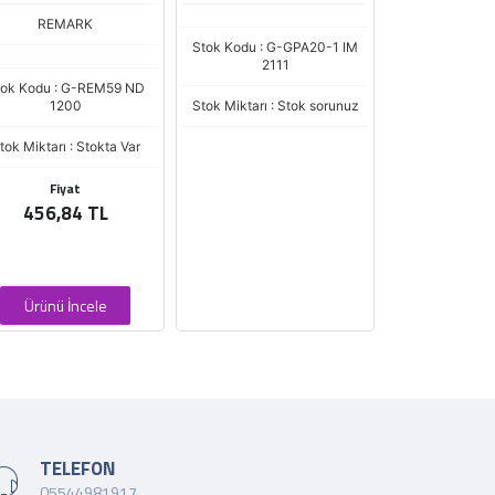
ok Kodu : G-GPA20-1 IM
Stok Kodu : G-GPA20-1 IM
Stok Kodu : 
2111
1218
Stok Miktarı :
ok Miktarı : Stok sorunuz
Stok Miktarı : Stok sorunuz
Fiya
77,40
Ürünü İ
TELEFON
05544981917