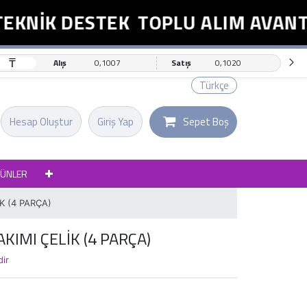
KNİK DESTEK
TOPLU ALIM AVANTAJ
₸
Alış
0,1007
Satış
0,1020
Türkçe
Hesap Oluştur
Giriş Yap
Sepet Boş
RÜNLER
K (4 PARÇA)
KIMI ÇELİK (4 PARÇA)
dir