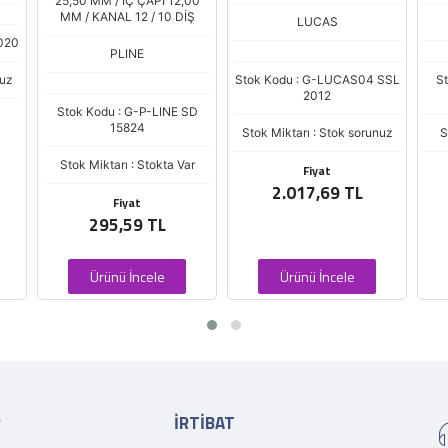
00
Ş
LUCAS
REMARK
St
Stok Kodu : G-LUCAS04 SSL
Stok Kodu : G-REM59 ND
2012
1200
St
SD
Stok Miktarı : Stok sorunuz
Stok Miktarı : Stokta Var
r
Fiyat
Fiyat
2.017,69 TL
456,84 TL
Ürünü İncele
Ürünü İncele
R
İRTİBAT