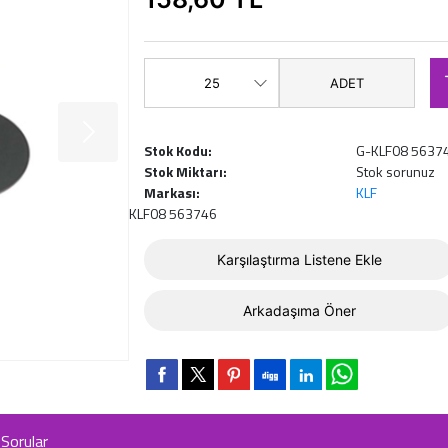
ADET
Stok Kodu:
G-KLF08 5637
Stok Miktarı:
Stok sorunuz
Markası:
KLF
KLF08 563746
Karşılaştırma Listene Ekle
Arkadaşıma Öner
Sorular