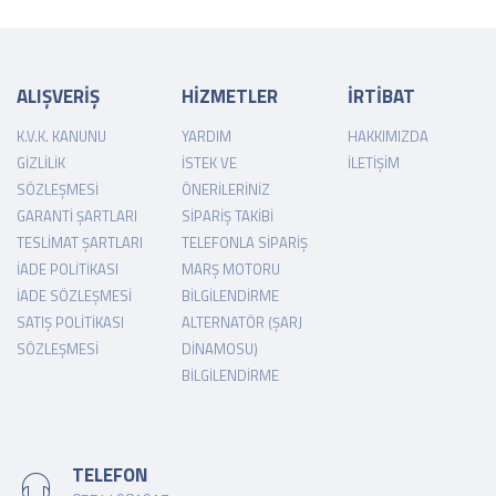
ALIŞVERİŞ
HİZMETLER
İRTİBAT
K.V.K. KANUNU
YARDIM
HAKKIMIZDA
GIZLILIK
İSTEK VE
İLETIŞIM
SÖZLEŞMESI
ÖNERILERINIZ
GARANTI ŞARTLARI
SIPARIŞ TAKIBI
TESLIMAT ŞARTLARI
TELEFONLA SIPARIŞ
İADE POLITIKASI
MARŞ MOTORU
İADE SÖZLEŞMESI
BILGILENDIRME
SATIŞ POLITIKASI
ALTERNATÖR (ŞARJ
SÖZLEŞMESI
DINAMOSU)
BILGILENDIRME
TELEFON