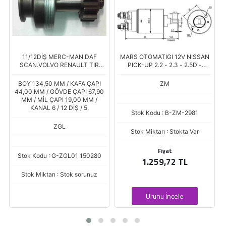
11/12DİŞ MERC-MAN DAF
MARS OTOMATIGI 12V NISSAN
SCAN.VOLVO RENAULT TIR
PICK-UP 2.2 - 2.3 - 2.5D -
MARŞ
URVAN 2.2 - 2.3D - BUS 2.3D
(SS-1228)
BOY 134,50 MM / KAFA ÇAPI
ZM
44,00 MM / GÖVDE ÇAPI 67,90
MM / MİL ÇAPI 19,00 MM /
KANAL 6 / 12 DİŞ / 5,
Stok Kodu : B-ZM-2981
ZGL
Stok Miktarı : Stokta Var
Fiyat
Stok Kodu : G-ZGL01 150280
1.259,72 TL
Stok Miktarı : Stok sorunuz
Ürünü İncele