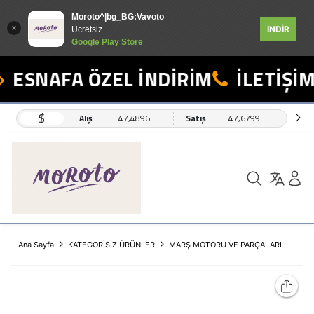
Moroto^|bg_BG:Vavoto
İNDİR
Ücretsiz
Google Play Store
ESNAFA ÖZEL İNDİRİM
İLETİŞİM:
$
Alış
47,4896
Satış
47,6799
Ana Sayfa
KATEGORİSİZ ÜRÜNLER
MARŞ MOTORU VE PARÇALARI