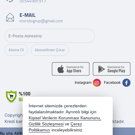
05544981917
E-MAIL
morotogrup@gmail.com
Abone Ol
Abonelikten Çıkar
Instagram
Facebook
İnternet sitemizde çerezlerden
faydalanılmaktadır. Ayrıntılı bilgi için
Copyright 2026 morotogrup.com - Tüm hakları saklıdır.
Kişisel Verilerin Korunması Kanununu,
Kredi kartı bilgileriniz 256bit SSL sertifikası ile korunmaktadır.
Gizlilik Sözleşmesi
ve
Çerez
Politikamızı
inceleyebilirsiniz.
Bu site AKINSOFT E-Ticaret ile hazırlanmıştır.