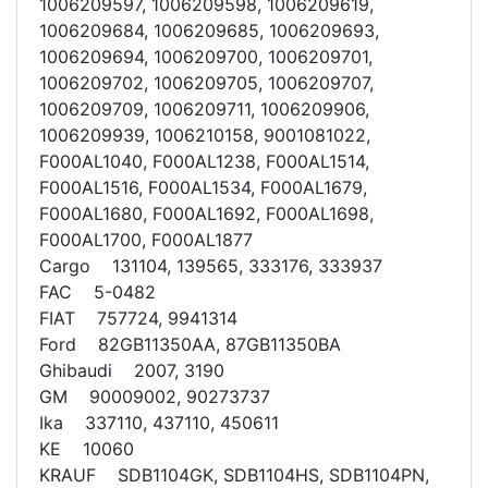
1006209597, 1006209598, 1006209619,
1006209684, 1006209685, 1006209693,
1006209694, 1006209700, 1006209701,
1006209702, 1006209705, 1006209707,
1006209709, 1006209711, 1006209906,
1006209939, 1006210158, 9001081022,
F000AL1040, F000AL1238, F000AL1514,
F000AL1516, F000AL1534, F000AL1679,
F000AL1680, F000AL1692, F000AL1698,
F000AL1700, F000AL1877
Cargo 131104, 139565, 333176, 333937
FAC 5-0482
FIAT 757724, 9941314
Ford 82GB11350AA, 87GB11350BA
Ghibaudi 2007, 3190
GM 90009002, 90273737
Ika 337110, 437110, 450611
KE 10060
KRAUF SDB1104GK, SDB1104HS, SDB1104PN,