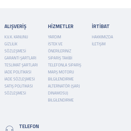
ALIŞVERİŞ
HİZMETLER
İRTİBAT
K.V.K. KANUNU
YARDIM
HAKKIMIZDA
GIZLILIK
İSTEK VE
İLETIŞIM
SÖZLEŞMESI
ÖNERILERINIZ
GARANTI ŞARTLARI
SIPARIŞ TAKIBI
TESLIMAT ŞARTLARI
TELEFONLA SIPARIŞ
İADE POLITIKASI
MARŞ MOTORU
İADE SÖZLEŞMESI
BILGILENDIRME
SATIŞ POLITIKASI
ALTERNATÖR (ŞARJ
SÖZLEŞMESI
DINAMOSU)
BILGILENDIRME
TELEFON