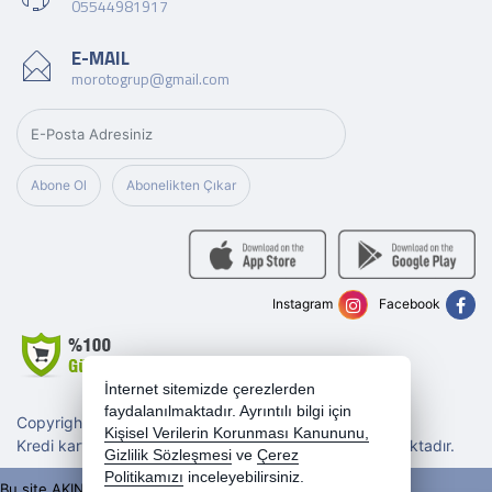
05544981917
E-MAIL
morotogrup@gmail.com
Abone Ol
Abonelikten Çıkar
Instagram
Facebook
İnternet sitemizde çerezlerden
faydalanılmaktadır. Ayrıntılı bilgi için
Copyright 2026 morotogrup.com - Tüm hakları saklıdır.
Kişisel Verilerin Korunması Kanununu,
Kredi kartı bilgileriniz 256bit SSL sertifikası ile korunmaktadır.
Gizlilik Sözleşmesi
ve
Çerez
Politikamızı
inceleyebilirsiniz.
Bu site AKINSOFT E-Ticaret ile hazırlanmıştır.