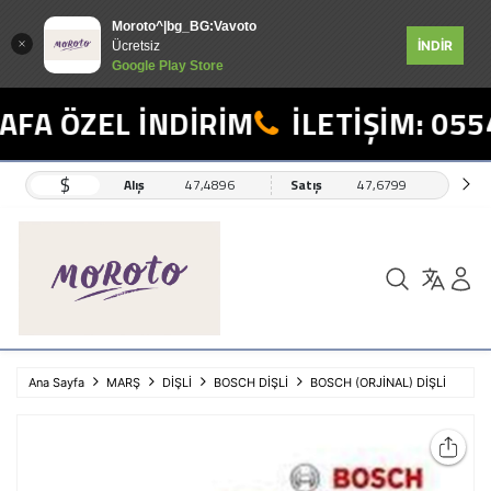
Moroto^|bg_BG:Vavoto
İNDİR
Ücretsiz
Google Play Store
FA ÖZEL İNDİRİM
İLETİŞİM: 0554
$
Alış
47,4896
Satış
47,6799
Ana Sayfa
MARŞ
DİŞLİ
BOSCH DİŞLİ
BOSCH (ORJİNAL) DİŞLİ