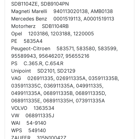
SDB1104ZE, SDB9104PN
Magneti Marelli 940113020138, AMB0138
Mercedes Benz 0001519113, A0001519113
Motorherz SDB1104RB
Opel 1203186, 1203188, 1220005
PE 5835A4
Peugeot-Citroen 583571, 583580, 583599,
95589943, 95646207, 95655216
PS C.365.R, C.654.R
Unipoint SD2101, SD2129
VAG 026911335, 026911335A, 035911335B,
035911335C, 036911335A, 049911335,
049911335A, 068911335B, 068911335D,
068911335E, 068911335H, 073911335A
VOLVO 1363534
VW 068911335J
WAI 54-9140
WPS 549140
ZAUFER 315N10042Z