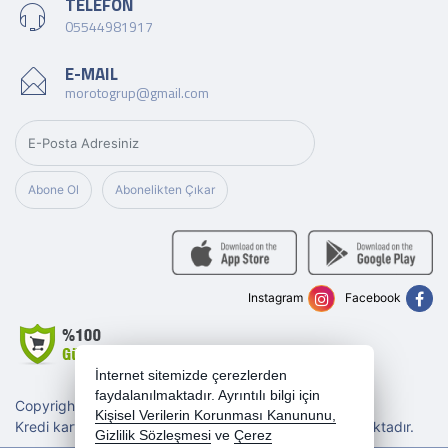
TELEFON
05544981917
E-MAIL
morotogrup@gmail.com
Abone Ol
Abonelikten Çıkar
Instagram
Facebook
İnternet sitemizde çerezlerden
faydalanılmaktadır. Ayrıntılı bilgi için
Copyright 2026 morotogrup.com - Tüm hakları saklıdır.
Kişisel Verilerin Korunması Kanununu,
Kredi kartı bilgileriniz 256bit SSL sertifikası ile korunmaktadır.
Gizlilik Sözleşmesi
ve
Çerez