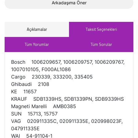
Arkadaşıma Öner
Açıklamalar
Taksit Seçenekleri
Tüm Yorumlar
Tüm Sorular
Bosch 1006209657, 1006209757, 1006209767,
1007010105, F000AL1086
Cargo 230339, 333200, 335405
Ghibaudi 2108
KE 11657
KRAUF SDB1339HS, SDB1339PN, SDB9339HS
Magneti Marelli AMB0385
SUN 15713, 15757
VAG 020911335C, 020911335E, 020998023F,
047911335E
WAI 54-91104-1