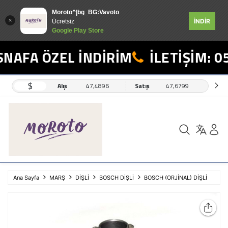
Moroto^|bg_BG:Vavoto
İNDİR
Ücretsiz
Google Play Store
NAFA ÖZEL İNDİRİM
İLETİŞİM: 05
$
Alış
47,4896
Satış
47,6799
Ana Sayfa
MARŞ
DİŞLİ
BOSCH DİŞLİ
BOSCH (ORJİNAL) DİŞLİ