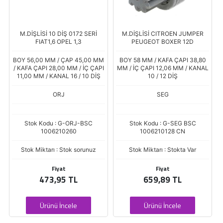
M.DİŞLİSİ 10 DİŞ 0172 SERİ
M.DİŞLİSİ CITROEN JUMPER
FIAT1,6 OPEL 1,3
PEUGEOT BOXER 12D
BOY 56,00 MM / ÇAP 45,00 MM
BOY 58 MM / KAFA ÇAPI 38,80
/ KAFA ÇAPI 28,00 MM / İÇ ÇAPI
MM / İÇ ÇAPI 12,06 MM / KANAL
11,00 MM / KANAL 16 / 10 DİŞ
10 / 12 DİŞ
ORJ
SEG
Stok Kodu : G-ORJ-BSC
Stok Kodu : G-SEG BSC
1006210260
1006210128 CN
Stok Miktarı : Stok sorunuz
Stok Miktarı : Stokta Var
Fiyat
Fiyat
473,95 TL
659,89 TL
Ürünü İncele
Ürünü İncele