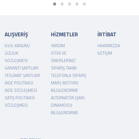
ALIŞVERİŞ
HİZMETLER
İRTİBAT
K.V.K. KANUNU
YARDIM
HAKKIMIZDA
GIZLILIK
İSTEK VE
İLETIŞIM
SÖZLEŞMESI
ÖNERILERINIZ
GARANTI ŞARTLARI
SIPARIŞ TAKIBI
TESLIMAT ŞARTLARI
TELEFONLA SIPARIŞ
İADE POLITIKASI
MARŞ MOTORU
İADE SÖZLEŞMESI
BILGILENDIRME
SATIŞ POLITIKASI
ALTERNATÖR (ŞARJ
SÖZLEŞMESI
DINAMOSU)
BILGILENDIRME