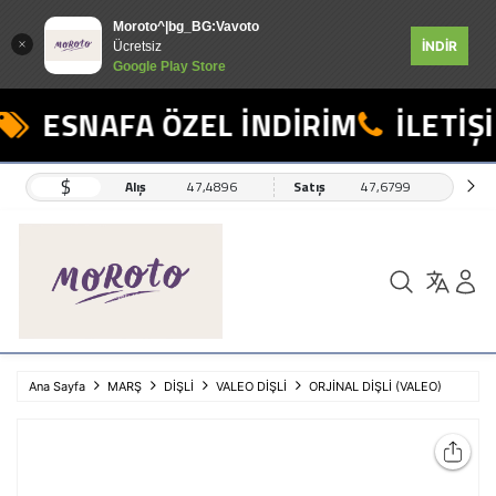
Moroto^|bg_BG:Vavoto
İNDİR
Ücretsiz
Google Play Store
ESNAFA ÖZEL İNDİRİM
İLETİŞİ
$
Alış
47,4896
Satış
47,6799
Ana Sayfa
MARŞ
DİŞLİ
VALEO DİŞLİ
ORJİNAL DİŞLİ (VALEO)