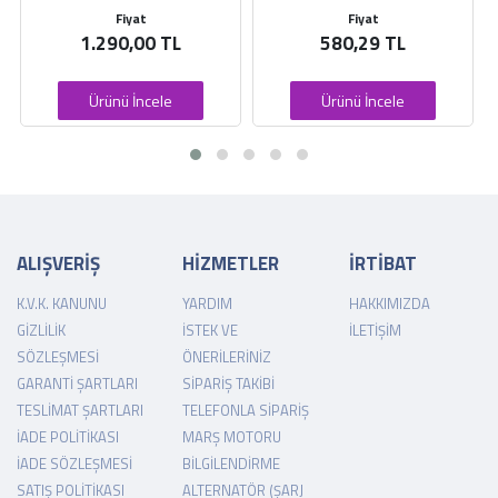
Fiyat
Fiyat
1.290,00 TL
580,29 TL
Ürünü İncele
Ürünü İncele
ALIŞVERİŞ
HİZMETLER
İRTİBAT
K.V.K. KANUNU
YARDIM
HAKKIMIZDA
GIZLILIK
İSTEK VE
İLETIŞIM
SÖZLEŞMESI
ÖNERILERINIZ
GARANTI ŞARTLARI
SIPARIŞ TAKIBI
TESLIMAT ŞARTLARI
TELEFONLA SIPARIŞ
İADE POLITIKASI
MARŞ MOTORU
İADE SÖZLEŞMESI
BILGILENDIRME
SATIŞ POLITIKASI
ALTERNATÖR (ŞARJ